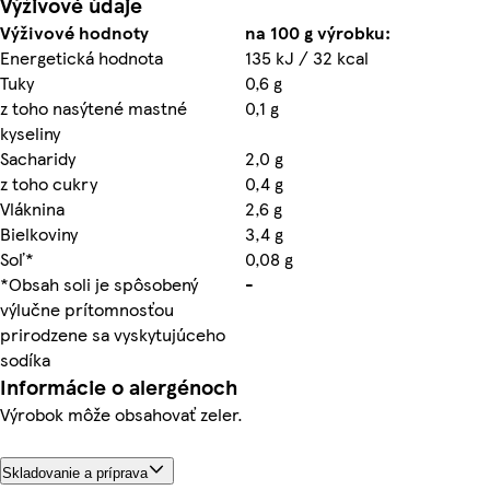
Výživové údaje
Výživové hodnoty
na 100 g výrobku:
Energetická hodnota
135 kJ / 32 kcal
Tuky
0,6 g
z toho nasýtené mastné
0,1 g
kyseliny
Sacharidy
2,0 g
z toho cukry
0,4 g
Vláknina
2,6 g
Bielkoviny
3,4 g
Soľ*
0,08 g
*Obsah soli je spôsobený
-
výlučne prítomnosťou
prirodzene sa vyskytujúceho
sodíka
Informácie o alergénoch
Výrobok môže obsahovať zeler.
Skladovanie a príprava