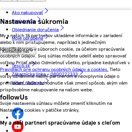
Ako nakupovať
Nastavenia súkromia
Registrácia
Objednanie doručenia
My a našich 18 partnerov ukladáme informácie v zariadení
Moje obľúbené
alebo k nim pristupujeme, napríklad k jedinečným
identifikátorom v súboroch cookie, za účelom spracúvania
Kontaktujte nás
osobných údajov. Svoj súhlas môžete udeliť alebo spravovať
voľbou Prijať alebo Odmietnuť všetko, prípadne kedykoľvek v
Tesco.sk
Pravidlách pre ochranu osobných údajov a cookies.
Tieto
Zákaznícka linka - 0800222333
voľby oznámime našim partnerom a neovplyvnia údaje o
Výber obchodu
prehliadaní. Vaše rozhodnutie však zmení spôsob, akým vám
prispôsobíme nakupovanie na našom webe.
followUs
Svoje nastavenia súhlasu môžete zmeniť kliknutím na
Nastavenia cookies v pätičke stránky.
My a naši partneri spracúvame údaje s cieľom