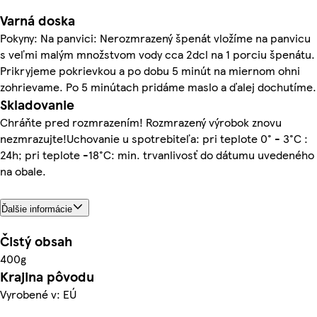
Varná doska
Pokyny: Na panvici: Nerozmrazený špenát vložíme na panvicu
s veľmi malým množstvom vody cca 2dcl na 1 porciu špenátu.
Prikryjeme pokrievkou a po dobu 5 minút na miernom ohni
zohrievame. Po 5 minútach pridáme maslo a ďalej dochutíme.
Skladovanie
Chráňte pred rozmrazením! Rozmrazený výrobok znovu
nezmrazujte!Uchovanie u spotrebiteľa: pri teplote 0° - 3°C :
24h; pri teplote -18°C: min. trvanlivosť do dátumu uvedeného
na obale.
Ďalšie informácie
Čistý obsah
400g
Krajina pôvodu
Vyrobené v: EÚ