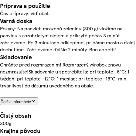
Príprava a použitie
Čas prípravy: viď obal.
Varná doska
Pokyny: Na panvici: mrazenú zeleninu (300 g) vložíme na
panvicu s rozohriatym olejom a prikryté počas 3 minút
zahrievame. Po 3 minútach odklopíme, pridáme maslo a ďalej
dochutíme. Zahrievame ďalšie 2 minúty. Bon appétit!
Skladovanie
Chráňte pred rozmrazením! Rozmrazený výrobok znovu
nezmrazujte!Skladovanie u spotrebiteľa: pri teplote -6°C: 1
týždeň; pri teplote -12°C: 1 mesiac; pri teplote -18°C: min.
trvanlivosť do dátumu uvedeného na obale.
Ďalšie informácie
Čistý obsah
300g
Krajina pôvodu