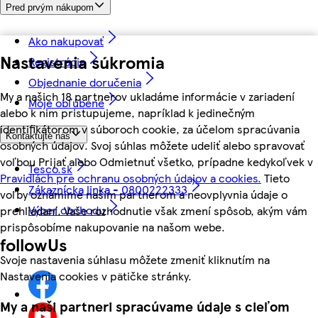
Pred prvým nákupom
Ako nakupovať
Nastavenia súkromia
Registrácia
Objednanie doručenia
My a našich 18 partnerov ukladáme informácie v zariadení
Moje obľúbené
alebo k nim pristupujeme, napríklad k jedinečným
identifikátorom v súboroch cookie, za účelom spracúvania
Kontaktujte nás
osobných údajov. Svoj súhlas môžete udeliť alebo spravovať
voľbou Prijať alebo Odmietnuť všetko, prípadne kedykoľvek v
Tesco.sk
Pravidlách pre ochranu osobných údajov a cookies.
Tieto
Zákaznícka linka - 0800222333
voľby oznámime našim partnerom a neovplyvnia údaje o
Výber obchodu
prehliadaní. Vaše rozhodnutie však zmení spôsob, akým vám
prispôsobíme nakupovanie na našom webe.
followUs
Svoje nastavenia súhlasu môžete zmeniť kliknutím na
Nastavenia cookies v pätičke stránky.
My a naši partneri spracúvame údaje s cieľom