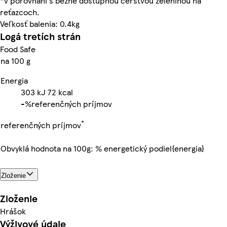
*v porovnaní s bežne dostupnou čerstvou zeleninou na
reťazcoch.
Veľkosť balenia: 0.4kg
Logá tretích strán
Food Safe
na 100 g
Energia
303
kJ
72
kcal
-%
referenčných príjmov
*
referenčných príjmov
Obvyklá hodnota na 100g: % energetický podiel{energia}
Zloženie
Zloženie
Hrášok
Výživové údaje