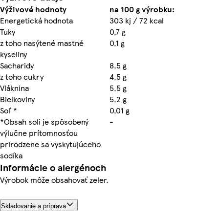
Výživové hodnoty
na 100 g výrobku:
Energetická hodnota
303 kj / 72 kcal
Tuky
0,7 g
z toho nasýtené mastné
0,1 g
kyseliny
Sacharidy
8,5 g
z toho cukry
4,5 g
Vláknina
5,5 g
Bielkoviny
5,2 g
Soľ *
0,01 g
*Obsah soli je spôsobený
-
výlučne prítomnosťou
prirodzene sa vyskytujúceho
sodíka
Informácie o alergénoch
Výrobok môže obsahovať zeler.
Skladovanie a príprava