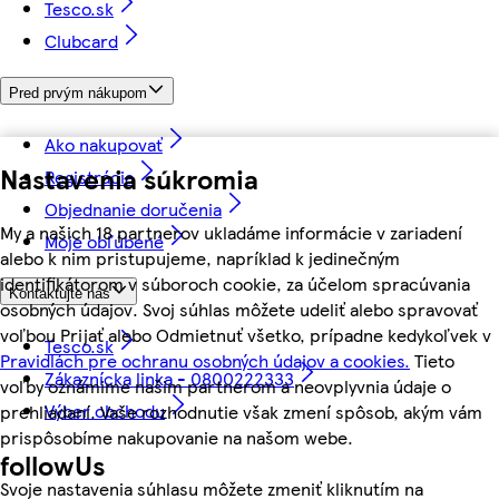
Tesco.sk
Clubcard
Pred prvým nákupom
Ako nakupovať
Nastavenia súkromia
Registrácia
Objednanie doručenia
My a našich 18 partnerov ukladáme informácie v zariadení
Moje obľúbené
alebo k nim pristupujeme, napríklad k jedinečným
identifikátorom v súboroch cookie, za účelom spracúvania
Kontaktujte nás
osobných údajov. Svoj súhlas môžete udeliť alebo spravovať
voľbou Prijať alebo Odmietnuť všetko, prípadne kedykoľvek v
Tesco.sk
Pravidlách pre ochranu osobných údajov a cookies.
Tieto
Zákaznícka linka - 0800222333
voľby oznámime našim partnerom a neovplyvnia údaje o
Výber obchodu
prehliadaní. Vaše rozhodnutie však zmení spôsob, akým vám
prispôsobíme nakupovanie na našom webe.
followUs
Svoje nastavenia súhlasu môžete zmeniť kliknutím na