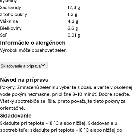
kyseliny
Sacharidy
12,3 g
z toho cukry
1,3 g
Vláknina
4,3 g
Bielkoviny
6,6 g
Soľ
0,01 g
Informácie o alergénoch
Výrobok môže obsahovať zeler.
Skladovanie a príprava
Návod na prípravu
Pokyny: Zmrazenú zeleninu vyberte z obalu a varte v osolenej
vode pokým nezmäkne, približne 8-10 minút. Dobre sceďte.
Všetky spotrebiče sa líšia, preto považujte tieto pokyny za
orientačné.
Skladovanie
Skladujte pri teplote -18 °C alebo nižšej. Skladovanie u
spotrebiteľa: skladujte pri teplote -18 °C alebo nižšej do