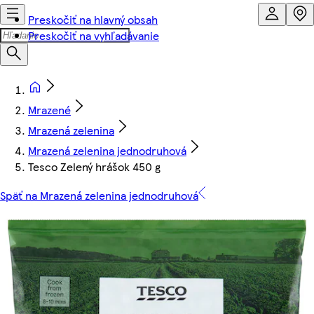
Preskočiť na hlavný obsah
Preskočiť na vyhľadávanie
Mrazené
Mrazená zelenina
Mrazená zelenina jednodruhová
Tesco Zelený hrášok 450 g
Späť na Mrazená zelenina jednodruhová