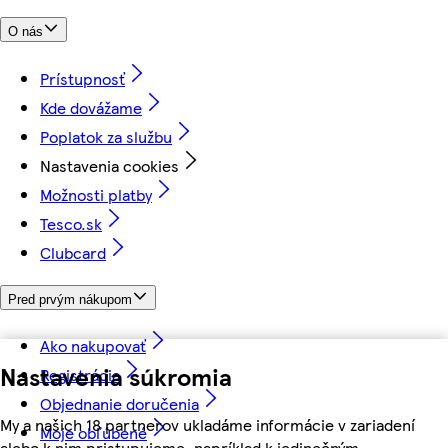
O nás
Prístupnosť
Kde dovážame
Poplatok za službu
Nastavenia cookies
Možnosti platby
Tesco.sk
Clubcard
Pred prvým nákupom
Ako nakupovať
Nastavenia súkromia
Registrácia
Objednanie doručenia
My a našich 18 partnerov ukladáme informácie v zariadení
Moje obľúbené
alebo k nim pristupujeme, napríklad k jedinečným