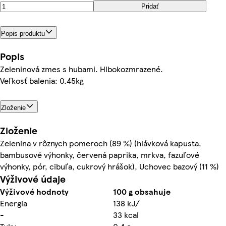
Pridať
Popis produktu
Popis
Zeleninová zmes s hubami. Hlbokozmrazené.
Veľkosť balenia: 0.45kg
Zloženie
Zloženie
Zelenina v rôznych pomeroch (89 %) (hlávková kapusta,
bambusové výhonky, červená paprika, mrkva, fazuľové
výhonky, pór, cibuľa, cukrový hrášok), Uchovec bazový (11 %)
Výživové údaje
Výživové hodnoty
100 g obsahuje
Energia
138 kJ/
-
33 kcal