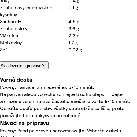
Tuky
0,4 g
z toho nasýtené mastné
0,1 g
kyseliny
Sacharidy
4,5 g
z toho cukry
3,6 g
Vláknina
2,3 g
Bielkoviny
1,7 g
Soľ
0,02 g
Skladovanie a príprava
Varná doska
Pokyny: Panvica: Z mrazeného: 5-10 minút.
Na panvici alebo vo woku zohrejte trochu oleja. Pridajte
zmrazenú zeleninu a za častého miešania varte 5-10 minút.
Ochuťte podľa potreby. Všetky spotrebiče sa líšia, preto
považujte tieto pokyny za orientačné.
Návod na prípravu
Pokyny: Pred prípravou nerozmrazujte. Vyberte z obalu.