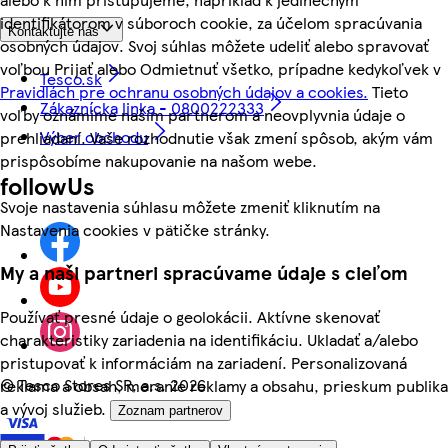
identifikátorom v súboroch cookie, za účelom spracúvania
Kontaktujte nás
osobných údajov. Svoj súhlas môžete udeliť alebo spravovať
voľbou Prijať alebo Odmietnuť všetko, prípadne kedykoľvek v
Tesco.sk
Pravidlách pre ochranu osobných údajov a cookies.
Tieto
Zákaznícka linka - 0800222333
voľby oznámime našim partnerom a neovplyvnia údaje o
Výber obchodu
prehliadaní. Vaše rozhodnutie však zmení spôsob, akým vám
prispôsobíme nakupovanie na našom webe.
followUs
Svoje nastavenia súhlasu môžete zmeniť kliknutím na
Nastavenia cookies v pätičke stránky.
My a naši partneri spracúvame údaje s cieľom
Používať presné údaje o geolokácii. Aktívne skenovať
charakteristiky zariadenia na identifikáciu. Ukladať a/alebo
pristupovať k informáciám na zariadení. Personalizovaná
©
Tesco Stores SR, a.s. 2026
reklama a obsah, meranie reklamy a obsahu, prieskum publika
a vývoj služieb.
Zoznam partnerov