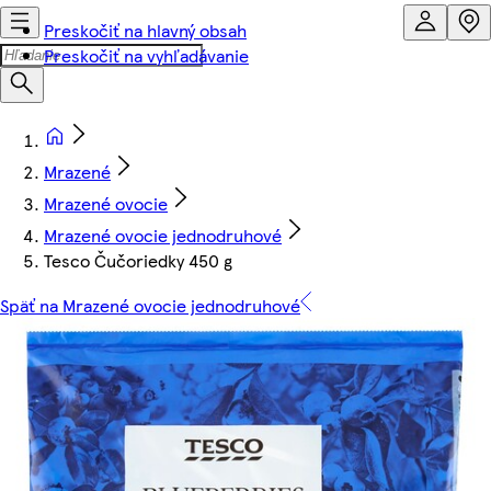
Preskočiť na hlavný obsah
Preskočiť na vyhľadávanie
Mrazené
Mrazené ovocie
Mrazené ovocie jednodruhové
Tesco Čučoriedky 450 g
Späť na Mrazené ovocie jednodruhové