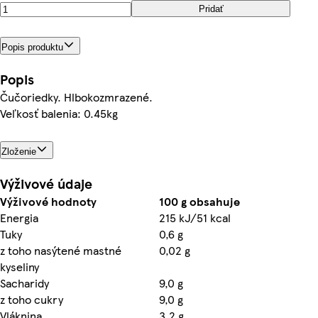
Pridať
Popis produktu
Popis
Čučoriedky. Hlbokozmrazené.
Veľkosť balenia: 0.45kg
Zloženie
Výživové údaje
Výživové hodnoty
100 g obsahuje
Energia
215 kJ/51 kcal
Tuky
0,6 g
z toho nasýtené mastné
0,02 g
kyseliny
Sacharidy
9,0 g
z toho cukry
9,0 g
Vláknina
3,2 g