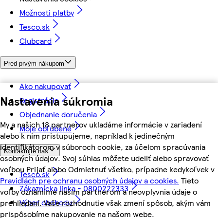
Možnosti platby
Tesco.sk
Clubcard
Pred prvým nákupom
Ako nakupovať
Nastavenia súkromia
Registrácia
Objednanie doručenia
My a našich 18 partnerov ukladáme informácie v zariadení
Moje obľúbené
alebo k nim pristupujeme, napríklad k jedinečným
identifikátorom v súboroch cookie, za účelom spracúvania
Kontaktujte nás
osobných údajov. Svoj súhlas môžete udeliť alebo spravovať
voľbou Prijať alebo Odmietnuť všetko, prípadne kedykoľvek v
Tesco.sk
Pravidlách pre ochranu osobných údajov a cookies.
Tieto
Zákaznícka linka - 0800222333
voľby oznámime našim partnerom a neovplyvnia údaje o
Výber obchodu
prehliadaní. Vaše rozhodnutie však zmení spôsob, akým vám
prispôsobíme nakupovanie na našom webe.