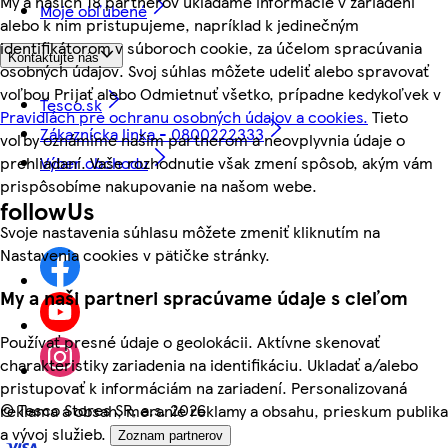
My a našich 18 partnerov ukladáme informácie v zariadení
Moje obľúbené
alebo k nim pristupujeme, napríklad k jedinečným
identifikátorom v súboroch cookie, za účelom spracúvania
Kontaktujte nás
osobných údajov. Svoj súhlas môžete udeliť alebo spravovať
voľbou Prijať alebo Odmietnuť všetko, prípadne kedykoľvek v
Tesco.sk
Pravidlách pre ochranu osobných údajov a cookies.
Tieto
Zákaznícka linka - 0800222333
voľby oznámime našim partnerom a neovplyvnia údaje o
Výber obchodu
prehliadaní. Vaše rozhodnutie však zmení spôsob, akým vám
prispôsobíme nakupovanie na našom webe.
followUs
Svoje nastavenia súhlasu môžete zmeniť kliknutím na
Nastavenia cookies v pätičke stránky.
My a naši partneri spracúvame údaje s cieľom
Používať presné údaje o geolokácii. Aktívne skenovať
charakteristiky zariadenia na identifikáciu. Ukladať a/alebo
pristupovať k informáciám na zariadení. Personalizovaná
©
Tesco Stores SR, a.s. 2026
reklama a obsah, meranie reklamy a obsahu, prieskum publika
a vývoj služieb.
Zoznam partnerov