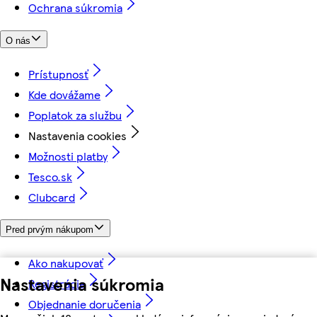
Ochrana súkromia
O nás
Prístupnosť
Kde dovážame
Poplatok za službu
Nastavenia cookies
Možnosti platby
Tesco.sk
Clubcard
Pred prvým nákupom
Ako nakupovať
Nastavenia súkromia
Registrácia
Objednanie doručenia