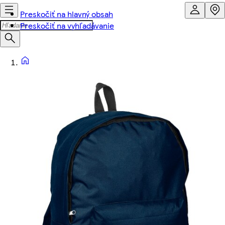
Preskočiť na hlavný obsah
Preskočiť na vyhľadávanie