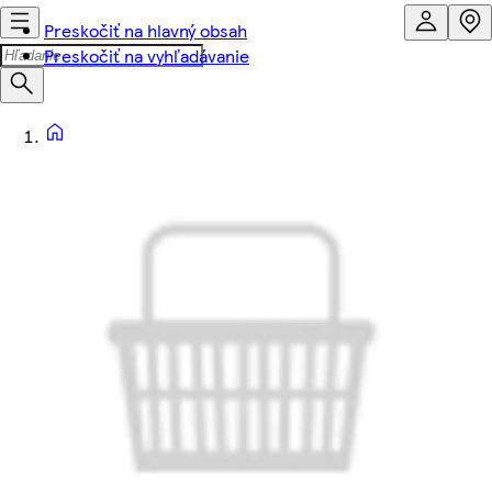
Preskočiť na hlavný obsah
Preskočiť na vyhľadávanie