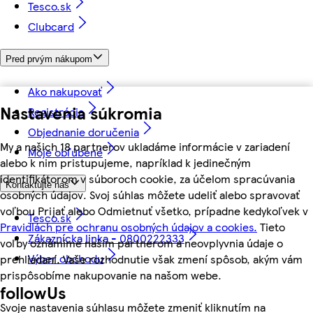
Tesco.sk
Clubcard
Pred prvým nákupom
Ako nakupovať
Nastavenia súkromia
Registrácia
Objednanie doručenia
My a našich 18 partnerov ukladáme informácie v zariadení
Moje obľúbené
alebo k nim pristupujeme, napríklad k jedinečným
identifikátorom v súboroch cookie, za účelom spracúvania
Kontaktujte nás
osobných údajov. Svoj súhlas môžete udeliť alebo spravovať
voľbou Prijať alebo Odmietnuť všetko, prípadne kedykoľvek v
Tesco.sk
Pravidlách pre ochranu osobných údajov a cookies.
Tieto
Zákaznícka linka - 0800222333
voľby oznámime našim partnerom a neovplyvnia údaje o
Výber obchodu
prehliadaní. Vaše rozhodnutie však zmení spôsob, akým vám
prispôsobíme nakupovanie na našom webe.
followUs
Svoje nastavenia súhlasu môžete zmeniť kliknutím na