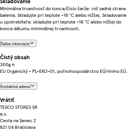
Skladovanie
Minimálna trvanlivosť do konca/číslo šarže: viď zadná strana
balenia. Skladujte pri teplote -18 °C alebo nižšej. Skladovanie
u spotrebiteľa: skladujte pri teplote -18 °C alebo nižšej do
konca dátumu minimálnej trvanlivosti.
Ďalšie informácie
Čistý obsah
300g ℮
EU Organický - PL-EKO-01, poľnohospodárstvo EÚ/mimo EÚ.
Kontaktná adresa
Vrátiť
TESCO STORES SR
a.s.
Cesta na Senec 2
821 04 Bratislava