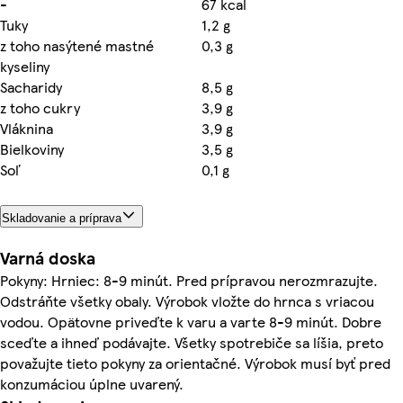
-
67 kcal
Tuky
1,2 g
z toho nasýtené mastné
0,3 g
kyseliny
Sacharidy
8,5 g
z toho cukry
3,9 g
Vláknina
3,9 g
Bielkoviny
3,5 g
Soľ
0,1 g
Skladovanie a príprava
Varná doska
Pokyny: Hrniec: 8-9 minút. Pred prípravou nerozmrazujte.
Odstráňte všetky obaly. Výrobok vložte do hrnca s vriacou
vodou. Opätovne priveďte k varu a varte 8-9 minút. Dobre
sceďte a ihneď podávajte. Všetky spotrebiče sa líšia, preto
považujte tieto pokyny za orientačné. Výrobok musí byť pred
konzumáciou úplne uvarený.