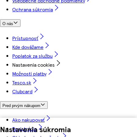
Všeobecné obchodné podmienky
Ochrana súkromia
O nás
Prístupnosť
Kde dovážame
Poplatok za službu
Nastavenia cookies
Možnosti platby
Tesco.sk
Clubcard
Pred prvým nákupom
Ako nakupovať
Nastavenia súkromia
Registrácia