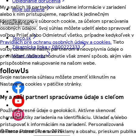
Objednanie doručenia
My a našich 18 partnerov ukladáme informácie v zariadení
Moje obľúbené
alebo k nim pristupujeme, napríklad k jedinečným
identifikátorom v súboroch cookie, za účelom spracúvania
Kontaktujte nás
osobných údajov. Svoj súhlas môžete udeliť alebo spravovať
voľbou Prijať alebo Odmietnuť všetko, prípadne kedykoľvek v
Tesco.sk
Pravidlách pre ochranu osobných údajov a cookies.
Tieto
Zákaznícka linka - 0800222333
voľby oznámime našim partnerom a neovplyvnia údaje o
Výber obchodu
prehliadaní. Vaše rozhodnutie však zmení spôsob, akým vám
prispôsobíme nakupovanie na našom webe.
followUs
Svoje nastavenia súhlasu môžete zmeniť kliknutím na
Nastavenia cookies v pätičke stránky.
My a naši partneri spracúvame údaje s cieľom
Používať presné údaje o geolokácii. Aktívne skenovať
charakteristiky zariadenia na identifikáciu. Ukladať a/alebo
pristupovať k informáciám na zariadení. Personalizovaná
©
Tesco Stores SR, a.s. 2026
reklama a obsah, meranie reklamy a obsahu, prieskum publika