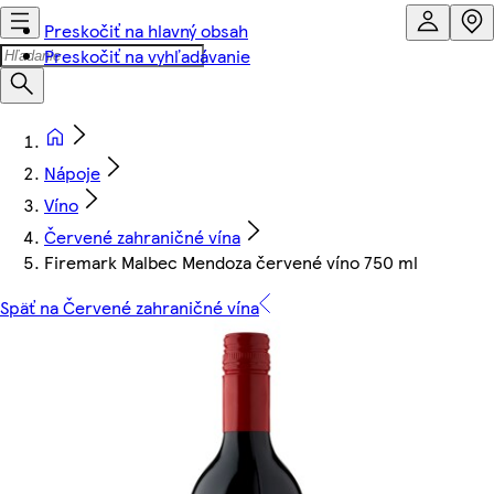
Preskočiť na hlavný obsah
Preskočiť na vyhľadávanie
Nápoje
Víno
Červené zahraničné vína
Firemark Malbec Mendoza červené víno 750 ml
Späť na Červené zahraničné vína