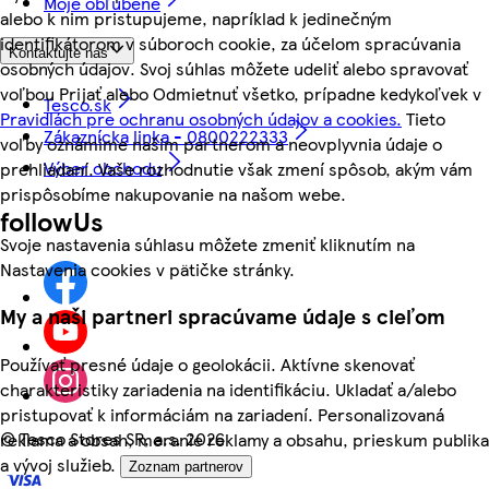
Moje obľúbené
alebo k nim pristupujeme, napríklad k jedinečným
identifikátorom v súboroch cookie, za účelom spracúvania
Kontaktujte nás
osobných údajov. Svoj súhlas môžete udeliť alebo spravovať
voľbou Prijať alebo Odmietnuť všetko, prípadne kedykoľvek v
Tesco.sk
Pravidlách pre ochranu osobných údajov a cookies.
Tieto
Zákaznícka linka - 0800222333
voľby oznámime našim partnerom a neovplyvnia údaje o
Výber obchodu
prehliadaní. Vaše rozhodnutie však zmení spôsob, akým vám
prispôsobíme nakupovanie na našom webe.
followUs
Svoje nastavenia súhlasu môžete zmeniť kliknutím na
Nastavenia cookies v pätičke stránky.
My a naši partneri spracúvame údaje s cieľom
Používať presné údaje o geolokácii. Aktívne skenovať
charakteristiky zariadenia na identifikáciu. Ukladať a/alebo
pristupovať k informáciám na zariadení. Personalizovaná
©
Tesco Stores SR, a.s. 2026
reklama a obsah, meranie reklamy a obsahu, prieskum publika
a vývoj služieb.
Zoznam partnerov