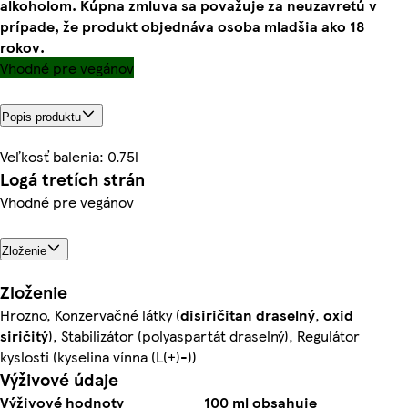
alkoholom. Kúpna zmluva sa považuje za neuzavretú v
prípade, že produkt objednáva osoba mladšia ako 18
rokov.
Vhodné pre vegánov
Popis produktu
Veľkosť balenia: 0.75l
Logá tretích strán
Vhodné pre vegánov
Zloženie
Zloženie
Hrozno, Konzervačné látky (
disiričitan draselný
,
oxid
siričitý
), Stabilizátor (polyaspartát draselný), Regulátor
kyslosti (kyselina vínna (L(+)-))
Výživové údaje
Výživové hodnoty
100 ml obsahuje