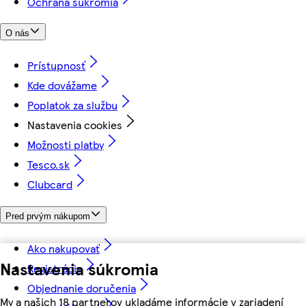
Ochrana súkromia
O nás
Prístupnosť
Kde dovážame
Poplatok za službu
Nastavenia cookies
Možnosti platby
Tesco.sk
Clubcard
Pred prvým nákupom
Ako nakupovať
Nastavenia súkromia
Registrácia
Objednanie doručenia
My a našich 18 partnerov ukladáme informácie v zariadení