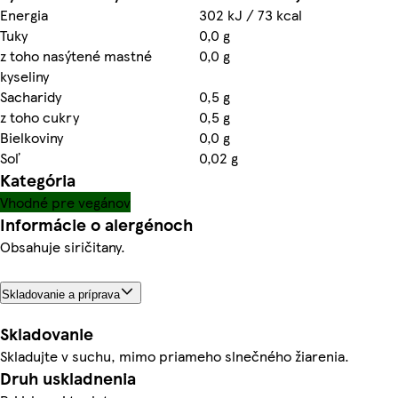
Energia
302 kJ / 73 kcal
Tuky
0,0 g
z toho nasýtené mastné
0,0 g
kyseliny
Sacharidy
0,5 g
z toho cukry
0,5 g
Bielkoviny
0,0 g
Soľ
0,02 g
Kategória
Vhodné pre vegánov
Informácie o alergénoch
Obsahuje siričitany.
Skladovanie a príprava
Skladovanie
Skladujte v suchu, mimo priameho slnečného žiarenia.
Druh uskladnenia