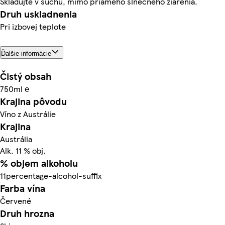
Skladujte v suchu, mimo priameho slnečného žiarenia.
Druh uskladnenia
Pri izbovej teplote
Ďalšie informácie
Čistý obsah
750ml ℮
Krajina pôvodu
Víno z Austrálie
Krajina
Austrália
Alk. 11 % obj.
% objem alkoholu
11percentage-alcohol-suffix
Farba vína
Červené
Druh hrozna