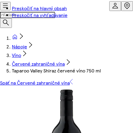
Preskočiť na hlavný obsah
Preskočiť na vyhľadávanie
Nápoje
Víno
Červené zahraničné vína
Taparoo Valley Shiraz červené víno 750 ml
Späť na Červené zahraničné vína