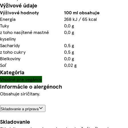
Výživové údaje
Výživové hodnoty
100 ml obsahuje
Energia
268 kJ / 65 kcal
Tuky
0,0 g
z toho nasýtené mastné
0,0 g
kyseliny
Sacharidy
0,5 g
z toho cukry
0,5 g
Bielkoviny
0,0 g
Soľ
0,02 g
Kategória
Vhodné pre vegánov
Informácie o alergénoch
Obsahuje siričitany.
Skladovanie a príprava
Skladovanie