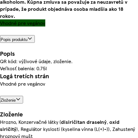
alkoholom. Kúpna zmluva sa považuje za neuzavretú v
prípade, že produkt objednáva osoba mladšia ako 18
rokov.
Vhodné pre vegánov
Popis produktu
Popis
QR kód: výživové údaje, zloženie.
Veľkosť balenia: 0.75l
Logá tretích strán
Vhodné pre vegánov
Zloženie
Zloženie
Hrozno, Konzervačné látky (
disiričitan draselný
,
oxid
siričitý
), Regulátor kyslosti (kyselina vínna (L(+)-)), Zahustený
hroznový mušt