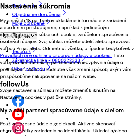
Nastavenia súkromia
Registrácia
Objednanie doručenia
My a našich 18 partnerov ukladáme informácie v zariadení
Moje obľúbené
alebo k nim pristupujeme, napríklad k jedinečným
identifikátorom v súboroch cookie, za účelom spracúvania
Kontaktujte nás
osobných údajov. Svoj súhlas môžete udeliť alebo spravovať
voľbou Prijať alebo Odmietnuť všetko, prípadne kedykoľvek v
Tesco.sk
Pravidlách pre ochranu osobných údajov a cookies.
Tieto
Zákaznícka linka - 0800222333
voľby oznámime našim partnerom a neovplyvnia údaje o
Výber obchodu
prehliadaní. Vaše rozhodnutie však zmení spôsob, akým vám
prispôsobíme nakupovanie na našom webe.
followUs
Svoje nastavenia súhlasu môžete zmeniť kliknutím na
Nastavenia cookies v pätičke stránky.
My a naši partneri spracúvame údaje s cieľom
Používať presné údaje o geolokácii. Aktívne skenovať
charakteristiky zariadenia na identifikáciu. Ukladať a/alebo