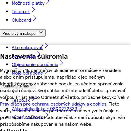
Možnosti platby
Tesco.sk
Clubcard
Pred prvým nákupom
Ako nakupovať
Nastavenia súkromia
Registrácia
Objednanie doručenia
My a našich 18 partnerov ukladáme informácie v zariadení
Moje obľúbené
alebo k nim pristupujeme, napríklad k jedinečným
identifikátorom v súboroch cookie, za účelom spracúvania
Kontaktujte nás
osobných údajov. Svoj súhlas môžete udeliť alebo spravovať
voľbou Prijať alebo Odmietnuť všetko, prípadne kedykoľvek v
Tesco.sk
Pravidlách pre ochranu osobných údajov a cookies.
Tieto
Zákaznícka linka - 0800222333
voľby oznámime našim partnerom a neovplyvnia údaje o
Výber obchodu
prehliadaní. Vaše rozhodnutie však zmení spôsob, akým vám
prispôsobíme nakupovanie na našom webe.
followUs