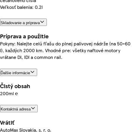
cetánového čísla
Veľkosť balenia: 0.2l
Skladovanie a príprava
Príprava a použitie
Pokyny: Nalejte celú fľašu do plnej palivovej nádrže (na 50-60
l), každých 2000 km. Vhodné pre: všetky naftové motory
vrátane DI, IDI a common rail.
Ďalšie informácie
Čistý obsah
200ml ℮
Kontaktná adresa
Vrátiť
AutoMax Slovakia, s. r. o.