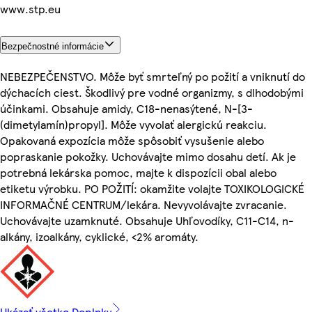
www.stp.eu
Bezpečnostné informácie
NEBEZPEČENSTVO. Môže byť smrteľný po požití a vniknutí do
dýchacích ciest. Škodlivý pre vodné organizmy, s dlhodobými
účinkami. Obsahuje amidy, C18-nenasýtené, N-[3-
(dimetylamín)propyl]. Môže vyvolať alergickú reakciu.
Opakovaná expozícia môže spôsobiť vysušenie alebo
popraskanie pokožky. Uchovávajte mimo dosahu detí. Ak je
potrebná lekárska pomoc, majte k dispozícii obal alebo
etiketu výrobku. PO POŽITÍ: okamžite volajte TOXIKOLOGICKÉ
INFORMAČNÉ CENTRUM/lekára. Nevyvolávajte zvracanie.
Uchovávajte uzamknuté. Obsahuje Uhľovodíky, C11-C14, n-
alkány, izoalkány, cyklické, <2% aromáty.
Ukázať všetko Doplnky