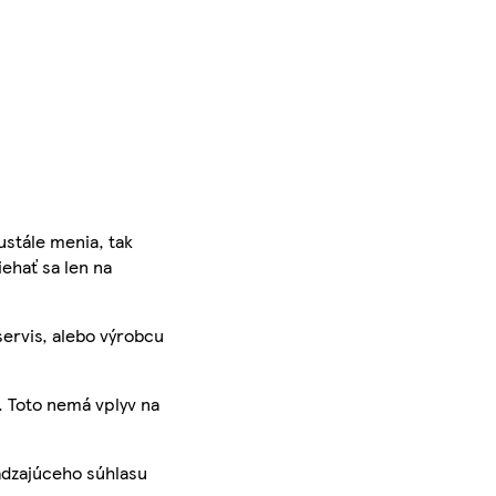
ustále menia, tak
iehať sa len na
servis, alebo výrobcu
. Toto nemá vplyv na
ádzajúceho súhlasu