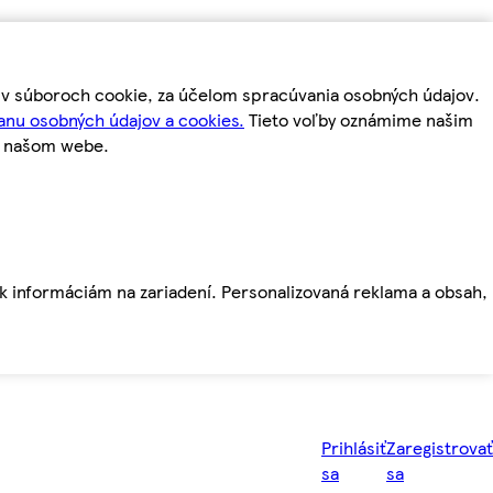
m v súboroch cookie, za účelom spracúvania osobných údajov.
anu osobných údajov a cookies.
Tieto voľby oznámime našim
a našom webe.
ť k informáciám na zariadení. Personalizovaná reklama a obsah,
Prihlásiť
Zaregistrovať
sa
sa