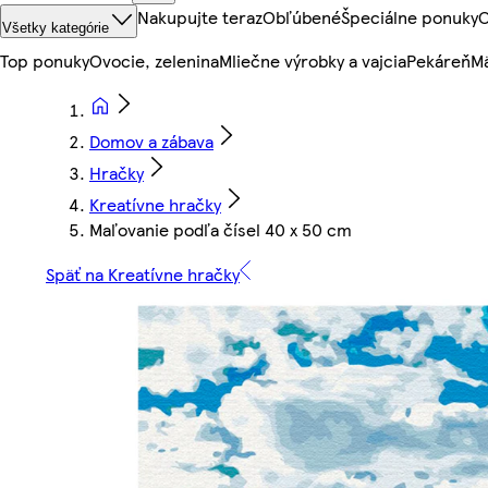
Nakupujte teraz
Obľúbené
Špeciálne ponuky
O
Všetky kategórie
Top ponuky
Ovocie, zelenina
Mliečne výrobky a vajcia
Pekáreň
Mä
Domov a zábava
Hračky
Kreatívne hračky
Maľovanie podľa čísel 40 x 50 cm
Späť na Kreatívne hračky