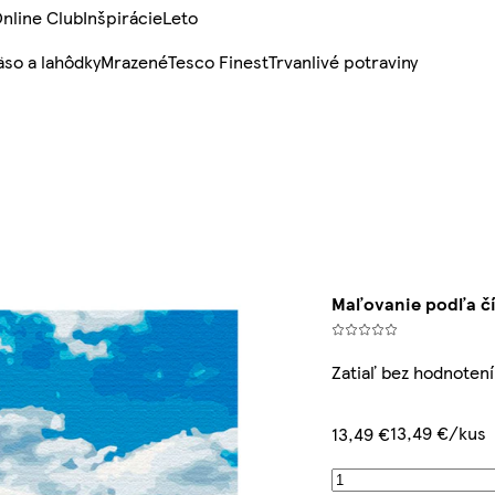
nline Club
Inšpirácie
Leto
so a lahôdky
Mrazené
Tesco Finest
Trvanlivé potraviny
Maľovanie podľa čí
Zatiaľ bez hodnotení
13,49 €/kus
13,49 €