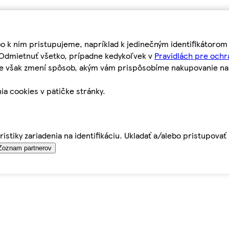
bo k nim pristupujeme, napríklad k jedinečným identifikátoro
o Odmietnuť všetko, prípadne kedykoľvek v
Pravidlách pre ochr
tie však zmení spôsob, akým vám prispôsobíme nakupovanie n
ia cookies v pätičke stránky.
istiky zariadenia na identifikáciu. Ukladať a/alebo pristupova
Zoznam partnerov