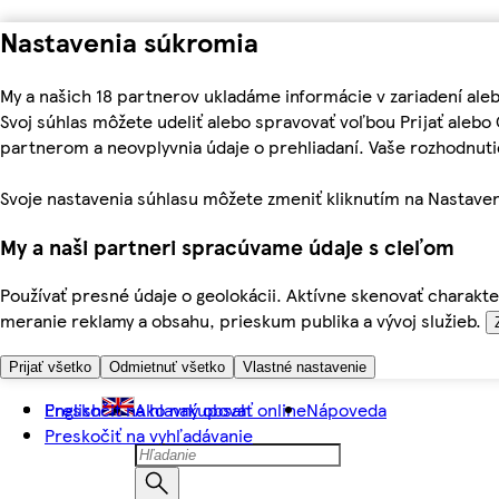
Nastavenia súkromia
My a našich 18 partnerov ukladáme informácie v zariadení ale
Svoj súhlas môžete udeliť alebo spravovať voľbou Prijať aleb
partnerom a neovplyvnia údaje o prehliadaní. Vaše rozhodnu
Svoje nastavenia súhlasu môžete zmeniť kliknutím na Nastaven
My a naši partneri spracúvame údaje s cieľom
Používať presné údaje o geolokácii. Aktívne skenovať charakter
meranie reklamy a obsahu, prieskum publika a vývoj služieb.
Prijať všetko
Odmietnuť všetko
Vlastné nastavenie
Preskočiť na hlavný obsah
English
Ako nakupovať online
Nápoveda
Preskočiť na vyhľadávanie