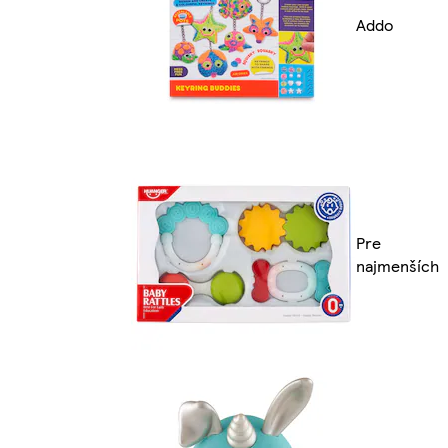
Addo
Pre
najmenších