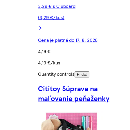
3,29 € s Clubcard
(3,29 €/kus)
Cena je platná do 17. 8. 2026
4,19 €
4,19 €/kus
Quantity controls
Pridať
Cititoy Súprava na
maľovanie peňaženky