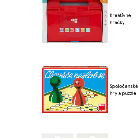
Kreatívne
hračky
Spoločenské
hry a puzzle