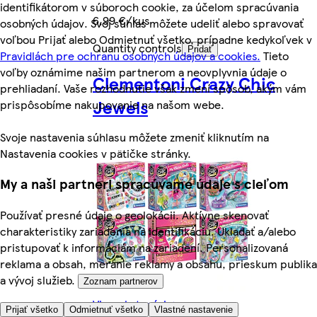
identifikátorom v súboroch cookie, za účelom spracúvania
6,99 €/kus
osobných údajov. Svoj súhlas môžete udeliť alebo spravovať
voľbou Prijať alebo Odmietnuť všetko, prípadne kedykoľvek v
Quantity controls
Pridať
Pravidlách pre ochranu osobných údajov a cookies.
Tieto
voľby oznámime našim partnerom a neovplyvnia údaje o
Clementoni Crazy Chic
prehliadaní. Vaše rozhodnutie však zmení spôsob, akým vám
Jewels
prispôsobíme nakupovanie na našom webe.
Svoje nastavenia súhlasu môžete zmeniť kliknutím na
Nastavenia cookies v pätičke stránky.
My a naši partneri spracúvame údaje s cieľom
Používať presné údaje o geolokácii. Aktívne skenovať
charakteristiky zariadenia na identifikáciu. Ukladať a/alebo
pristupovať k informáciám na zariadení. Personalizovaná
reklama a obsah, meranie reklamy a obsahu, prieskum publika
a vývoj služieb.
Zoznam partnerov
Viac z kategórie
Prijať všetko
Odmietnuť všetko
Vlastné nastavenie