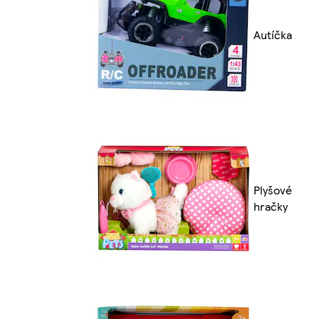
Autíčka
Plyšové
hračky