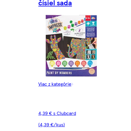
čísiel sada
Viac z kategórie
4,39 € s Clubcard
(4,39 €/kus)