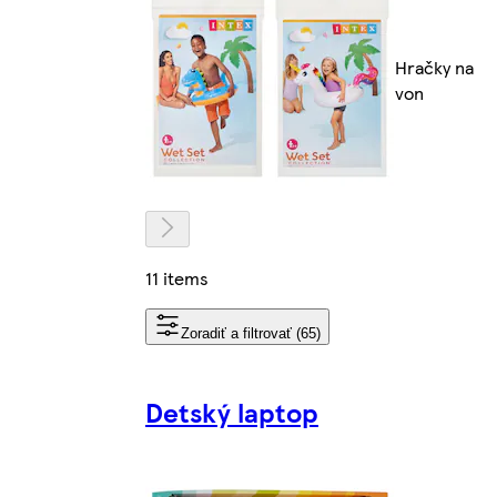
Hračky na
von
11 items
Zoradiť a filtrovať (65)
Detský laptop