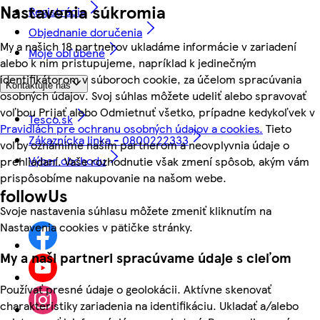
Nastavenia súkromia
Registrácia
Objednanie doručenia
My a našich 18 partnerov ukladáme informácie v zariadení
Moje obľúbené
alebo k nim pristupujeme, napríklad k jedinečným
identifikátorom v súboroch cookie, za účelom spracúvania
Kontaktujte nás
osobných údajov. Svoj súhlas môžete udeliť alebo spravovať
voľbou Prijať alebo Odmietnuť všetko, prípadne kedykoľvek v
Tesco.sk
Pravidlách pre ochranu osobných údajov a cookies.
Tieto
Zákaznícka linka - 0800222333
voľby oznámime našim partnerom a neovplyvnia údaje o
Výber obchodu
prehliadaní. Vaše rozhodnutie však zmení spôsob, akým vám
prispôsobíme nakupovanie na našom webe.
followUs
Svoje nastavenia súhlasu môžete zmeniť kliknutím na
Nastavenia cookies v pätičke stránky.
My a naši partneri spracúvame údaje s cieľom
Používať presné údaje o geolokácii. Aktívne skenovať
charakteristiky zariadenia na identifikáciu. Ukladať a/alebo