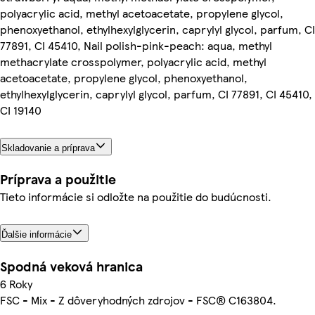
polyacrylic acid, methyl acetoacetate, propylene glycol,
phenoxyethanol, ethylhexylglycerin, caprylyl glycol, parfum, CI
77891, CI 45410, Nail polish-pink-peach: aqua, methyl
methacrylate crosspolymer, polyacrylic acid, methyl
acetoacetate, propylene glycol, phenoxyethanol,
ethylhexylglycerin, caprylyl glycol, parfum, CI 77891, CI 45410,
CI 19140
Skladovanie a príprava
Príprava a použitie
Tieto informácie si odložte na použitie do budúcnosti.
Ďalšie informácie
Spodná veková hranica
6 Roky
FSC - Mix - Z dôveryhodných zdrojov - FSC® C163804.