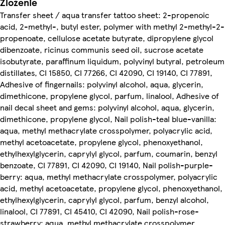
Zloženie
Transfer sheet / aqua transfer tattoo sheet: 2-propenoic
acid, 2-methyl-, butyl ester, polymer with methyl 2-methyl-2-
propenoate, cellulose acetate butyrate, dipropylene glycol
dibenzoate, ricinus communis seed oil, sucrose acetate
isobutyrate, paraffinum liquidum, polyvinyl butyral, petroleum
distillates, CI 15850, CI 77266, CI 42090, CI 19140, CI 77891,
Adhesive of fingernails: polyvinyl alcohol, aqua, glycerin,
dimethicone, propylene glycol, parfum, linalool, Adhesive of
nail decal sheet and gems: polyvinyl alcohol, aqua, glycerin,
dimethicone, propylene glycol, Nail polish-teal blue-vanilla:
aqua, methyl methacrylate crosspolymer, polyacrylic acid,
methyl acetoacetate, propylene glycol, phenoxyethanol,
ethylhexylglycerin, caprylyl glycol, parfum, coumarin, benzyl
benzoate, CI 77891, CI 42090, CI 19140, Nail polish-purple-
berry: aqua, methyl methacrylate crosspolymer, polyacrylic
acid, methyl acetoacetate, propylene glycol, phenoxyethanol,
ethylhexylglycerin, caprylyl glycol, parfum, benzyl alcohol,
linalool, CI 77891, CI 45410, CI 42090, Nail polish-rose-
strawberry: aqua, methyl methacrylate crosspolymer,