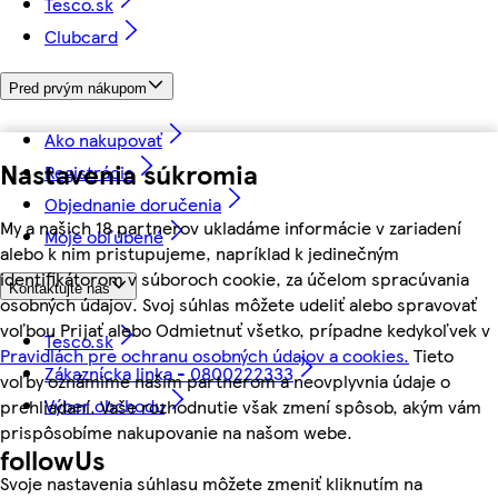
Tesco.sk
Clubcard
Pred prvým nákupom
Ako nakupovať
Nastavenia súkromia
Registrácia
Objednanie doručenia
My a našich 18 partnerov ukladáme informácie v zariadení
Moje obľúbené
alebo k nim pristupujeme, napríklad k jedinečným
identifikátorom v súboroch cookie, za účelom spracúvania
Kontaktujte nás
osobných údajov. Svoj súhlas môžete udeliť alebo spravovať
voľbou Prijať alebo Odmietnuť všetko, prípadne kedykoľvek v
Tesco.sk
Pravidlách pre ochranu osobných údajov a cookies.
Tieto
Zákaznícka linka - 0800222333
voľby oznámime našim partnerom a neovplyvnia údaje o
Výber obchodu
prehliadaní. Vaše rozhodnutie však zmení spôsob, akým vám
prispôsobíme nakupovanie na našom webe.
followUs
Svoje nastavenia súhlasu môžete zmeniť kliknutím na