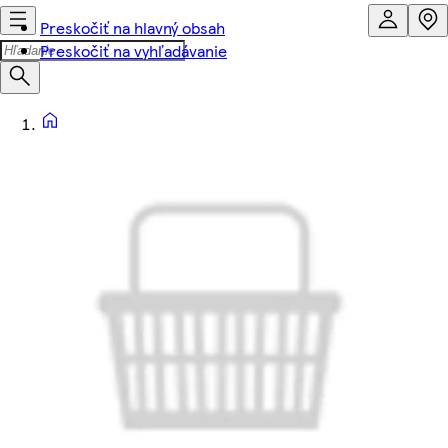
Preskočiť na hlavný obsah
Preskočiť na vyhľadávanie