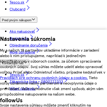
Tesco.sk
Clubcard
Pred prvým nákupom
Ako nakupovať
Nastavenia súkromia
Registrácia
Objednanie doručenia
My a našich 18 partnerov ukladáme informácie v zariadení
Moje obľúbené
alebo k nim pristupujeme, napríklad k jedinečným
identifikátorom v súboroch cookie, za účelom spracúvania
Kontaktujte nás
osobných údajov. Svoj súhlas môžete udeliť alebo spravovať
voľbou Prijať alebo Odmietnuť všetko, prípadne kedykoľvek v
Tesco.sk
Pravidlách pre ochranu osobných údajov a cookies.
Tieto
Zákaznícka linka - 0800222333
voľby oznámime našim partnerom a neovplyvnia údaje o
Výber obchodu
prehliadaní. Vaše rozhodnutie však zmení spôsob, akým vám
prispôsobíme nakupovanie na našom webe.
followUs
Svoje nastavenia súhlasu môžete zmeniť kliknutím na