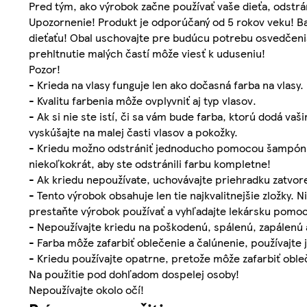
Pred tým, ako výrobok začne používať vaše dieťa, odstrá
Upozornenie! Produkt je odporúčaný od 5 rokov veku! Ba
dieťaťu! Obal uschovajte pre budúcu potrebu osvedčeni
prehltnutie malých častí môže viesť k uduseniu!
Pozor!
- Krieda na vlasy funguje len ako dočasná farba na vlasy.
- Kvalitu farbenia môže ovplyvniť aj typ vlasov.
- Ak si nie ste istí, či sa vám bude farba, ktorú dodá v
vyskúšajte na malej časti vlasov a pokožky.
- Kriedu možno odstrániť jednoducho pomocou šampónu, a
niekoľkokrát, aby ste odstránili farbu kompletne!
- Ak kriedu nepoužívate, uchovávajte priehradku zatvor
- Tento výrobok obsahuje len tie najkvalitnejšie zložky.
prestaňte výrobok používať a vyhľadajte lekársku pomoc
- Nepoužívajte kriedu na poškodenú, spálenú, zapálenú a
- Farba môže zafarbiť oblečenie a čalúnenie, používajte 
- Kriedu používajte opatrne, pretože môže zafarbiť obleč
Na použitie pod dohľadom dospelej osoby!
Nepoužívajte okolo očí!