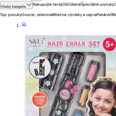
Nakupujte teraz
Obľúbené
Špeciálne ponuky
O
Všetky kategórie
Top ponuky
Ovocie, zelenina
Mliečne výrobky a vajcia
Pekáreň
Mä