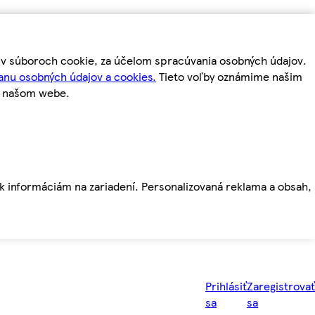
m v súboroch cookie, za účelom spracúvania osobných údajov.
anu osobných údajov a cookies.
Tieto voľby oznámime našim
a našom webe.
ť k informáciám na zariadení. Personalizovaná reklama a obsah,
Prihlásiť
Zaregistrovať
sa
sa