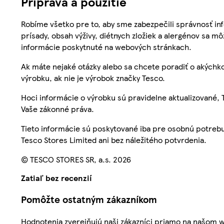
Príprava a použitie
Robíme všetko pre to, aby sme zabezpečili správnosť inf
prísady, obsah výživy, diétnych zložiek a alergénov sa mô
informácie poskytnuté na webových stránkach.
Ak máte nejaké otázky alebo sa chcete poradiť o akýchko
výrobku, ak nie je výrobok značky Tesco.
Hoci informácie o výrobku sú pravidelne aktualizované
Vaše zákonné práva.
Tieto informácie sú poskytované iba pre osobnú potre
Tesco Stores Limited ani bez náležitého potvrdenia.
© TESCO STORES SR, a.s. 2026
Zatiaľ bez recenzií
Pomôžte ostatným zákazníkom
Hodnotenia zverejňujú naši zákazníci priamo na našom 