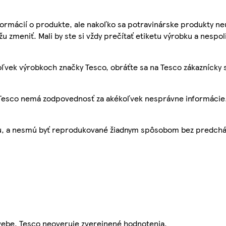
ormácií o produkte, ale nakoľko sa potravinárske produkty ne
žu zmeniť. Mali by ste si vždy prečítať etiketu výrobku a nespol
ľvek výrobkoch značky Tesco, obráťte sa na Tesco zákaznícky 
, Tesco nemá zodpovednosť za akékoľvek nesprávne informácie
bu, a nesmú byť reprodukované žiadnym spôsobom bez predch
webe. Tesco neoveruje zverejnené hodnotenia.