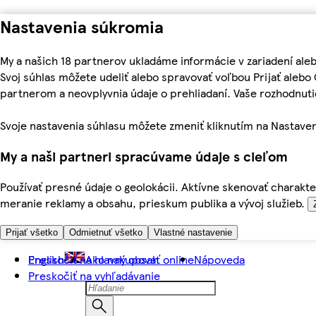
Nastavenia súkromia
My a našich 18 partnerov ukladáme informácie v zariadení ale
Svoj súhlas môžete udeliť alebo spravovať voľbou Prijať aleb
partnerom a neovplyvnia údaje o prehliadaní. Vaše rozhodnu
Svoje nastavenia súhlasu môžete zmeniť kliknutím na Nastaven
My a naši partneri spracúvame údaje s cieľom
Používať presné údaje o geolokácii. Aktívne skenovať charakter
meranie reklamy a obsahu, prieskum publika a vývoj služieb.
Prijať všetko
Odmietnuť všetko
Vlastné nastavenie
Preskočiť na hlavný obsah
English
Ako nakupovať online
Nápoveda
Preskočiť na vyhľadávanie