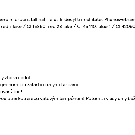
era microcristallina), Talc, Tridecyl trimellitate, Phenoxyethan
 red 7 lake / CI 15850, red 28 lake / CI 45410, blue 1 / CI 42090
sy zhora nadol.
 jednom ich zafarbi rôznymi farbami.
ovaný tón!
ierovou utierkou alebo vatovým tampónom! Potom si vlasy umy 