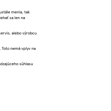
ustále menia, tak
iehať sa len na
servis, alebo výrobcu
. Toto nemá vplyv na
ádzajúceho súhlasu