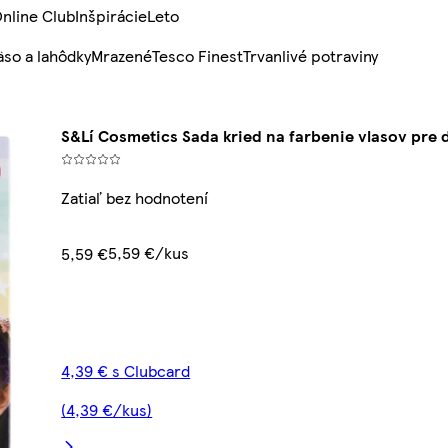
nline Club
Inšpirácie
Leto
so a lahôdky
Mrazené
Tesco Finest
Trvanlivé potraviny
S&Lí Cosmetics Sada kried na farbenie vlasov pre 
Zatiaľ bez hodnotení
5,59 €/kus
5,59 €
4,39 € s Clubcard
(4,39 €/kus)