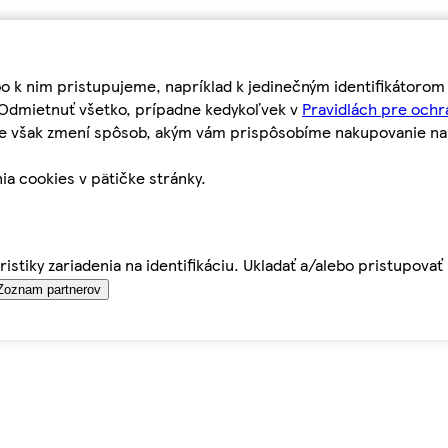
bo k nim pristupujeme, napríklad k jedinečným identifikátoro
o Odmietnuť všetko, prípadne kedykoľvek v
Pravidlách pre ochr
tie však zmení spôsob, akým vám prispôsobíme nakupovanie n
ia cookies v pätičke stránky.
istiky zariadenia na identifikáciu. Ukladať a/alebo pristupova
Zoznam partnerov