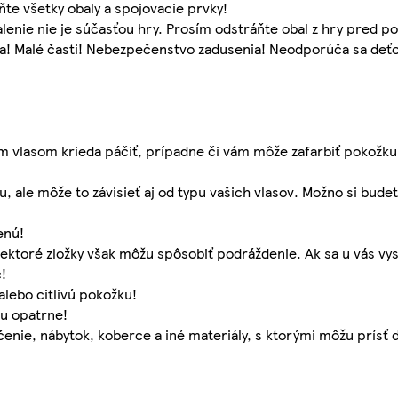
ňte všetky obaly a spojovacie prvky!
lenie nie je súčasťou hry. Prosím odstráňte obal z hry pred 
a! Malé časti! Nebezpečenstvo zadusenia! Neodporúča sa deť
ašim vlasom krieda páčiť, prípadne či vám môže zafarbiť pokožku
le môže to závisieť aj od typu vašich vlasov. Možno si budet
enú!
 Niektoré zložky však môžu spôsobiť podráždenie. Ak sa u vás v
!
lebo citlivú pokožku!
ju opatrne!
enie, nábytok, koberce a iné materiály, s ktorými môžu prísť d