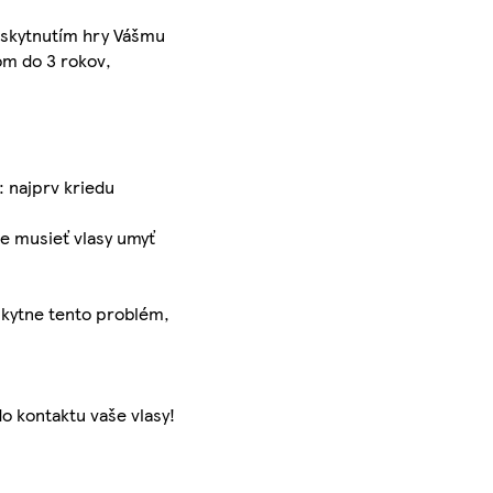
poskytnutím hry Vášmu
om do 3 rokov,
: najprv kriedu
e musieť vlasy umyť
yskytne tento problém,
o kontaktu vaše vlasy!