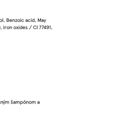
ol, Benzoic acid, May
, iron oxides / CI 77491,
bežným šampónom a