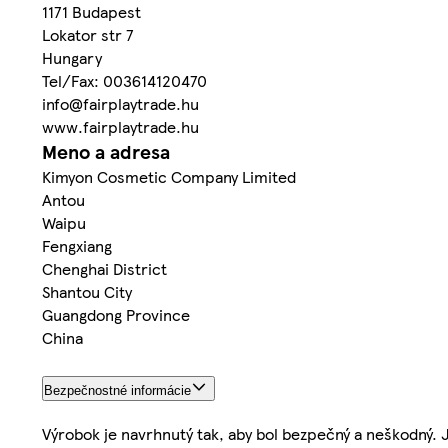
1171 Budapest
Lokator str 7
Hungary
Tel/Fax: 003614120470
info@fairplaytrade.hu
www.fairplaytrade.hu
Meno a adresa
Kimyon Cosmetic Company Limited
Antou
Waipu
Fengxiang
Chenghai District
Shantou City
Guangdong Province
China
Bezpečnostné informácie
Výrobok je navrhnutý tak, aby bol bezpečný a neškodný. 