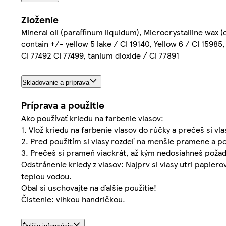
Zloženie
Mineral oil (paraffinum liquidum), Microcrystalline wax (c
contain +/- yellow 5 lake / CI 19140, Yellow 6 / CI 15985,
CI 77492 CI 77499, tanium dioxide / CI 77891
Skladovanie a príprava
Príprava a použitie
Ako používať kriedu na farbenie vlasov:
1. Vlož kriedu na farbenie vlasov do rúčky a prečeš si vla
2. Pred použitím si vlasy rozdeľ na menšie pramene a po
3. Prečeš si prameň viackrát, až kým nedosiahneš požad
Odstránenie kriedy z vlasov: Najprv si vlasy utri pap
teplou vodou.
Obal si uschovajte na ďalšie použitie!
Čistenie: vlhkou handričkou.