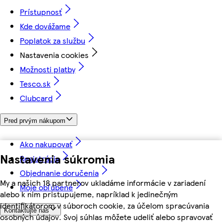
Prístupnosť
Kde dovážame
Poplatok za službu
Nastavenia cookies
Možnosti platby
Tesco.sk
Clubcard
Pred prvým nákupom
Ako nakupovať
Nastavenia súkromia
Registrácia
Objednanie doručenia
My a našich 18 partnerov ukladáme informácie v zariadení
Moje obľúbené
alebo k nim pristupujeme, napríklad k jedinečným
identifikátorom v súboroch cookie, za účelom spracúvania
Kontaktujte nás
osobných údajov. Svoj súhlas môžete udeliť alebo spravovať