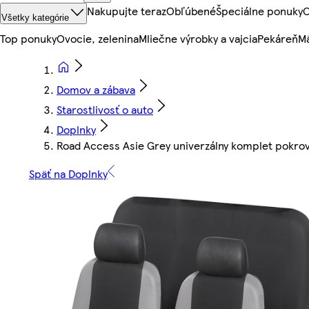
Nakupujte teraz
Obľúbené
Špeciálne ponuky
O
Všetky kategórie
Top ponuky
Ovocie, zelenina
Mliečne výrobky a vajcia
Pekáreň
Mä
Domov a zábava
Starostlivosť o auto
Doplnky
Road Access Asie Grey univerzálny komplet pokro
Späť na Doplnky