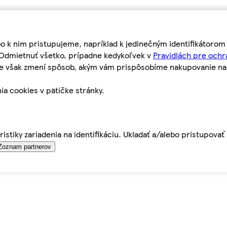
bo k nim pristupujeme, napríklad k jedinečným identifikátoro
o Odmietnuť všetko, prípadne kedykoľvek v
Pravidlách pre ochr
tie však zmení spôsob, akým vám prispôsobíme nakupovanie n
ia cookies v pätičke stránky.
istiky zariadenia na identifikáciu. Ukladať a/alebo pristupova
Zoznam partnerov