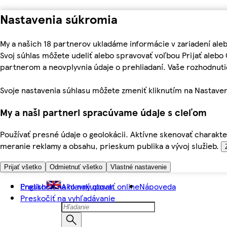
Nastavenia súkromia
My a našich 18 partnerov ukladáme informácie v zariadení ale
Svoj súhlas môžete udeliť alebo spravovať voľbou Prijať aleb
partnerom a neovplyvnia údaje o prehliadaní. Vaše rozhodnu
Svoje nastavenia súhlasu môžete zmeniť kliknutím na Nastaven
My a naši partneri spracúvame údaje s cieľom
Používať presné údaje o geolokácii. Aktívne skenovať charakter
meranie reklamy a obsahu, prieskum publika a vývoj služieb.
Prijať všetko
Odmietnuť všetko
Vlastné nastavenie
Preskočiť na hlavný obsah
English
Ako nakupovať online
Nápoveda
Preskočiť na vyhľadávanie