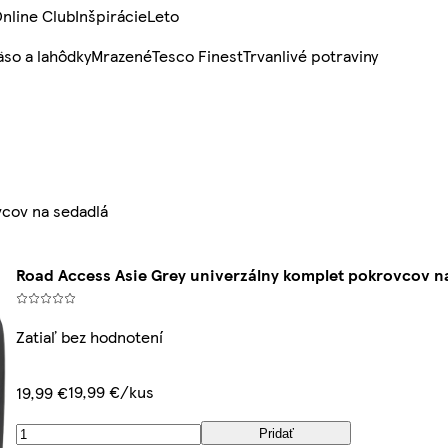
nline Club
Inšpirácie
Leto
so a lahôdky
Mrazené
Tesco Finest
Trvanlivé potraviny
vcov na sedadlá
Road Access Asie Grey univerzálny komplet pokrovcov n
Zatiaľ bez hodnotení
19,99 €/kus
19,99 €
Pridať