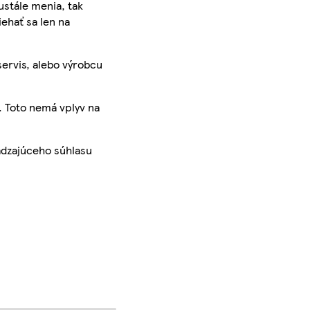
ustále menia, tak
iehať sa len na
servis, alebo výrobcu
. Toto nemá vplyv na
ádzajúceho súhlasu