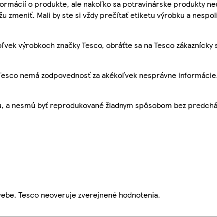
ormácií o produkte, ale nakoľko sa potravinárske produkty ne
žu zmeniť. Mali by ste si vždy prečítať etiketu výrobku a nespol
ľvek výrobkoch značky Tesco, obráťte sa na Tesco zákaznícky 
, Tesco nemá zodpovednosť za akékoľvek nesprávne informácie
bu, a nesmú byť reprodukované žiadnym spôsobom bez predch
webe. Tesco neoveruje zverejnené hodnotenia.