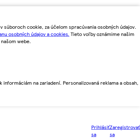
m v súboroch cookie, za účelom spracúvania osobných údajov.
anu osobných údajov a cookies.
Tieto voľby oznámime našim
a našom webe.
ť k informáciám na zariadení. Personalizovaná reklama a obsah,
Prihlásiť
Zaregistrovať
sa
sa