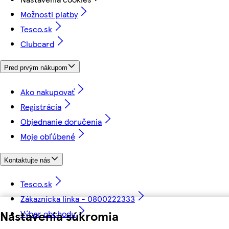
Možnosti platby
Tesco.sk
Clubcard
Pred prvým nákupom
Ako nakupovať
Registrácia
Objednanie doručenia
Moje obľúbené
Kontaktujte nás
Tesco.sk
Zákaznícka linka - 0800222333
Nastavenia súkromia
Výber obchodu