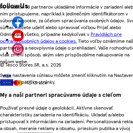
followUs
My a našich 18 partnerov ukladáme informácie v zariadení aleb
nim pristupujeme, napríklad k jedinečným identifikátorom v
súboroch cookie, za účelom spracúvania osobných údajov. Sv
súhlas môžete udeliť alebo spravovať voľbou Prijať alebo
Odmietnuť všetko, prípadne kedykoľvek v
Pravidlách pre
ochranu osobných údajov a cookies.
Tieto voľby oznámime na
partnerom a neovplyvnia údaje o prehliadaní. Vaše rozhodnuti
však zmení spôsob, akým vám prispôsobíme nakupovanie na
našom webe.
©
Tesco Stores SR, a.s. 2026
Svoje nastavenia súhlasu môžete zmeniť kliknutím na Nastave
cookies v pätičke stránky.
My a naši partneri spracúvame údaje s cieľom
Používať presné údaje o geolokácii. Aktívne skenovať
charakteristiky zariadenia na identifikáciu. Ukladať a/alebo
pristupovať k informáciám na zariadení. Personalizovaná rekl
a obsah, meranie reklamy a obsahu, prieskum publika a vývoj