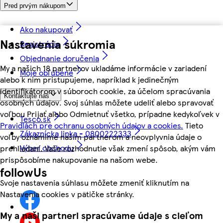
Pred prvým nákupom
Ako nakupovať
Nastavenia súkromia
Registrácia
Objednanie doručenia
My a našich 18 partnerov ukladáme informácie v zariadení
Moje obľúbené
alebo k nim pristupujeme, napríklad k jedinečným
identifikátorom v súboroch cookie, za účelom spracúvania
Kontaktujte nás
osobných údajov. Svoj súhlas môžete udeliť alebo spravovať
voľbou Prijať alebo Odmietnuť všetko, prípadne kedykoľvek v
Tesco.sk
Pravidlách pre ochranu osobných údajov a cookies.
Tieto
Zákaznícka linka - 0800222333
voľby oznámime našim partnerom a neovplyvnia údaje o
Výber obchodu
prehliadaní. Vaše rozhodnutie však zmení spôsob, akým vám
prispôsobíme nakupovanie na našom webe.
followUs
Svoje nastavenia súhlasu môžete zmeniť kliknutím na
Nastavenia cookies v pätičke stránky.
My a naši partneri spracúvame údaje s cieľom