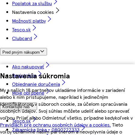
Poplatok za službu
Nastavenia cookies
Možnosti platby
Tesco.sk
Clubcard
Pred prvým nákupom
Ako nakupovať
Nastavenia súkromia
Registrácia
Objednanie doručenia
My a našich 18 partnerov ukladáme informácie v zariadení
Moje obľúbené
alebo k nim pristupujeme, napríklad k jedinečným
identifikátorom v súboroch cookie, za účelom spracúvania
Kontaktujte nás
osobných údajov. Svoj súhlas môžete udeliť alebo spravovať
voľbou Prijať alebo Odmietnuť všetko, prípadne kedykoľvek v
Tesco.sk
Pravidlách pre ochranu osobných údajov a cookies.
Tieto
Zákaznícka linka - 0800222333
voľby oznámime našim partnerom a neovplyvnia údaje o