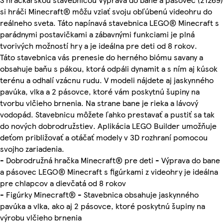
si hráči Minecraft® môžu vziať svoju obľúbenú videohru do
reálneho sveta. Táto napínavá stavebnica LEGO® Minecraft s
parádnymi postavičkami a zábavnými funkciami je plná
tvorivých možností hry a je ideálna pre deti od 8 rokov.
Táto stavebnica vás prenesie do herného biómu savany a
obsahuje baňu s pákou, ktorá odpáli dynamit a s ním aj kúsok
terénu a odhalí vzácnu rudu. V modeli nájdete aj jaskynného
pavúka, vlka a 2 pásovce, ktoré vám poskytnú šupiny na
tvorbu vlčieho brnenia. Na strane bane je rieka a lávový
vodopád. Stavebnicu môžete ľahko prestavať a pustiť sa tak
do nových dobrodružstiev. Aplikácia LEGO Builder umožňuje
deťom približovať a otáčať modely v 3D rozhraní pomocou
svojho zariadenia.
- Dobrodružná hračka Minecraft® pre deti - Výprava do bane
a pásovec LEGO® Minecraft s figúrkami z videohry je ideálna
pre chlapcov a dievčatá od 8 rokov
- Figúrky Minecraft® - Stavebnica obsahuje jaskynného
pavúka a vlka, ako aj 2 pásovce, ktoré poskytnú šupiny na
výrobu vlčieho brnenia