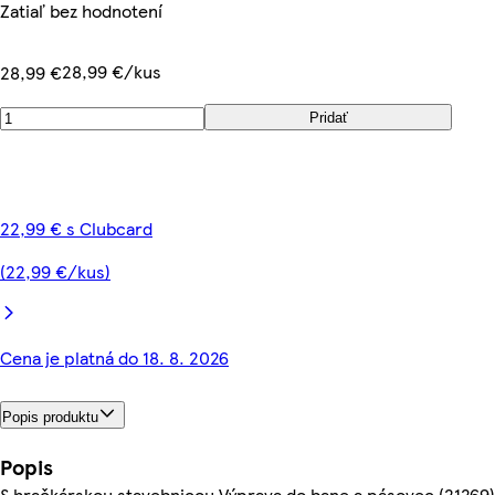
Zatiaľ bez hodnotení
28,99 €/kus
28,99 €
Pridať
22,99 € s Clubcard
(22,99 €/kus)
Cena je platná do 18. 8. 2026
Popis produktu
Popis
S hračkárskou stavebnicou Výprava do bane a pásovec (21269)