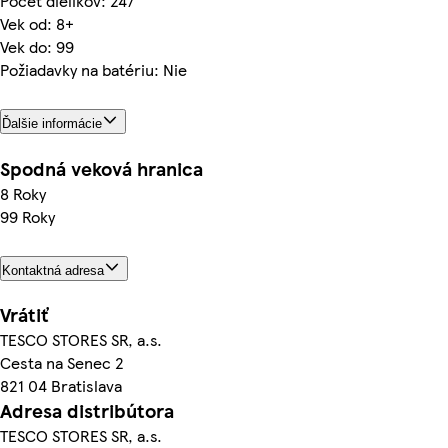
Počet dielikov: 247
Vek od: 8+
Vek do: 99
Požiadavky na batériu: Nie
Ďalšie informácie
Spodná veková hranica
8 Roky
99 Roky
Kontaktná adresa
Vrátiť
TESCO STORES SR, a.s.
Cesta na Senec 2
821 04 Bratislava
Adresa distribútora
TESCO STORES SR, a.s.