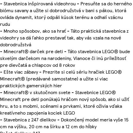
- Stavebnica inšpirovaná videohrou - Presuňte sa do herného
biómu savany a užite si dobrodružstvá v bani s pákou, ktorá
ovláda dynamit, ktorý odpáli kúsok terénu a odhalí vzácnu
rudu
- Mnoho spôsobov, ako sa hrať - Táto praktická stavebnica z
videohry sa dá ľahko prestavať tak, aby vás vzala na nové
dobrodružstvá
- Minecraft® darček pre deti - Táto stavebnica LEGO® bude
skvelým darčekom na narodeniny, Vianoce či inú príležitosť
pre dievčatá a chlapcov od 8 rokov
- Ešte viac zábavy - Prezrite si celú sériu hračiek LEGO®
Minecraft® (predávané samostatne) a užite si viac
praktických gamerských hier
- Minecraft® v skutočnom svete - Stavebnice LEGO®
Minecraft pre deti ponúkajú hráčom nový spôsob, ako si užiť
hru, a to s mobmi, scénami a prvkami, ktoré oživia vďaka
kreatívneho zapojenia kociek LEGO
- Stavebnica z 247 dielikov - Dokončený model meria vyše 15
cm na výšku, 20 cm na šírku a 12 cm do hĺbky