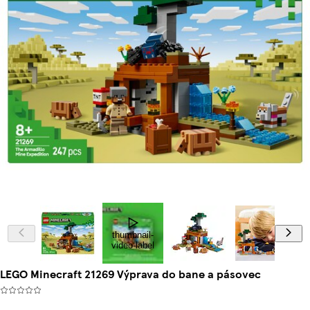
thumbnail-
video-label
LEGO Minecraft 21269 Výprava do bane a pásovec