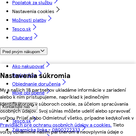
Poplatok za službu
Nastavenia cookies
Možnosti platby
Tesco.sk
Clubcard
Pred prvým nákupom
Ako nakupovať
Nastavenia súkromia
Registrácia
Objednanie doručenia
My a našich 18 partnerov ukladáme informácie v zariadení
Moje obľúbené
alebo k nim pristupujeme, napríklad k jedinečným
identifikátorom v súboroch cookie, za účelom spracúvania
Kontaktujte nás
osobných údajov. Svoj súhlas môžete udeliť alebo spravovať
voľbou Prijať alebo Odmietnuť všetko, prípadne kedykoľvek v
Tesco.sk
Pravidlách pre ochranu osobných údajov a cookies.
Tieto
Zákaznícka linka - 0800222333
voľby oznámime našim partnerom a neovplyvnia údaje o