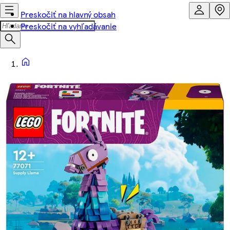
Preskočiť na hlavný obsah
Preskočiť na vyhľadávanie