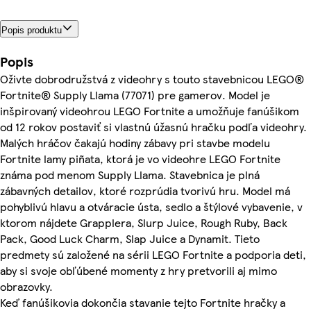
Popis produktu
Popis
Oživte dobrodružstvá z videohry s touto stavebnicou LEGO®
Fortnite® Supply Llama (77071) pre gamerov. Model je
inšpirovaný videohrou LEGO Fortnite a umožňuje fanúšikom
od 12 rokov postaviť si vlastnú úžasnú hračku podľa videohry.
Malých hráčov čakajú hodiny zábavy pri stavbe modelu
Fortnite lamy piñata, ktorá je vo videohre LEGO Fortnite
známa pod menom Supply Llama. Stavebnica je plná
zábavných detailov, ktoré rozprúdia tvorivú hru. Model má
pohyblivú hlavu a otváracie ústa, sedlo a štýlové vybavenie, v
ktorom nájdete Grapplera, Slurp Juice, Rough Ruby, Back
Pack, Good Luck Charm, Slap Juice a Dynamit. Tieto
predmety sú založené na sérii LEGO Fortnite a podporia deti,
aby si svoje obľúbené momenty z hry pretvorili aj mimo
obrazovky.
Keď fanúšikovia dokončia stavanie tejto Fortnite hračky a