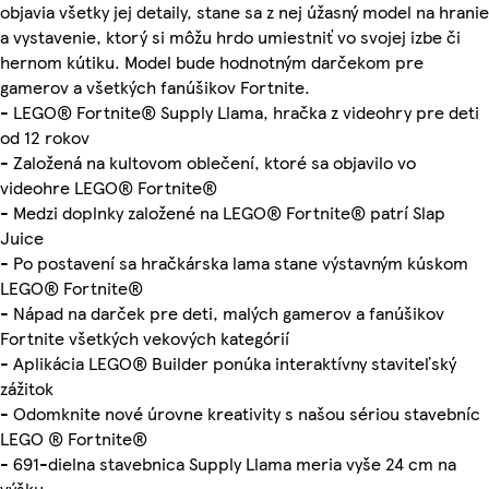
objavia všetky jej detaily, stane sa z nej úžasný model na hranie
a vystavenie, ktorý si môžu hrdo umiestniť vo svojej izbe či
hernom kútiku. Model bude hodnotným darčekom pre
gamerov a všetkých fanúšikov Fortnite.
- LEGO® Fortnite® Supply Llama, hračka z videohry pre deti
od 12 rokov
- Založená na kultovom oblečení, ktoré sa objavilo vo
videohre LEGO® Fortnite®
- Medzi doplnky založené na LEGO® Fortnite® patrí Slap
Juice
- Po postavení sa hračkárska lama stane výstavným kúskom
LEGO® Fortnite®
- Nápad na darček pre deti, malých gamerov a fanúšikov
Fortnite všetkých vekových kategórií
- Aplikácia LEGO® Builder ponúka interaktívny staviteľský
zážitok
- Odomknite nové úrovne kreativity s našou sériou stavebníc
LEGO ® Fortnite®
- 691-dielna stavebnica Supply Llama meria vyše 24 cm na
výšku