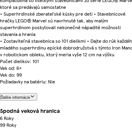
kompatibilná so všetkými stavebnicami zo série LEGO® Marve
ktoré sa predávajú samostatne
- Superhrdinské zberateľské kúsky pre deti - Stavebnicové
hračky LEGO® Marvel sú navrhnuté tak, aby malým
superhrdinom poskytovali nekonečné nápadité možnosti
stavania a hrania
- Zostaviteľná stavebnica so 101 dielikmi - Dajte do rúk každé
mladého superhrdinu epické dobrodružstvá s týmto Iron Ma
v robotickom obleku, ktorý meria vyše 12 cm na výšku
Počet dielikov: 101
Vek od: 6+
Vek do: 99
Požiadavky na batériu: Nie
Ďalšie informácie
Spodná veková hranica
6 Roky
99 Roky