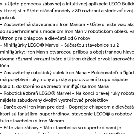
si užijete pomocou zábavnej a intuitívnej aplikácie LEGO Build
v ktorej si môžete otáčať modely v 3D rozhraní a sledovať svoj
pokrok.
- Zostaviteľná stavebnica s Iron Manom - Užite si ešte viac ak
so superhrdinami s modelom Iron Man v robotickom obleku vs
Ultron pre chlapcov a dievčatá od 6 rokov
- Minifigúrky LEGO® Marvel - Súčasťou stavebnice sú 2
minifigúrky: Iron Man s otváracou prilbou a obojstrannou hlav
dvoma rôznymi výrazmi tváre a Ultron držiaci prvok laserovéh
lúča
- Zostaviteľný robotický oblek Iron Mana - Polohovateľná figúr
má pohyblivé ruky, nohy a prsty a po otvorení trupu nájdete
kokpit, do ktorého sa zmestí minifigúrka Iron Mana
- Robotická zbraň LEGO® Marvel - Na konci pravej ruky robot
nájdete zabudovaný dvojitý vystreľovač projektilov
- Darčekový Iron Man pre deti - Doprajte chlapcom a dievčat
ktorí sú fanúšikmi superhrdinov, stavebníc LEGO® a robotov
túto stavebnicu s Iron Manom
- Ešte viac zábavy - Táto stavebnica so superhrdinami je