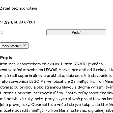
Zatiaľ bez hodnotení
14,99 €/kus
14,99 €
Pridať
Popis produktu
Popis
Iron Man v robotickom obleku vs. Ultron (76307) je akčná
zostaviteľná stavebnica LEGO® Marvel pre deti od 6 rokov, kt
majú radi superhrdinov a praktické, dobrodružné stavebnice.
Táto stavebnica LEGO Marvel obsahuje 2 minifigúrky: Iron Man
otváracou prilbou a obojstrannou hlavou s dvoma výrazmi tvár
Ultrona s prvkom laserových lúčov. Zostaviteľný robotický obl
má pohyblivé ruky, nohy, prsty a vystreľovač projektilov na ko
jeho pravej ruky. Otvárací trup vnútri skrýva kokpit, do ktoré
môžete posadiť minifigúrku Iron Mana. Ešte viac digitálnej záb