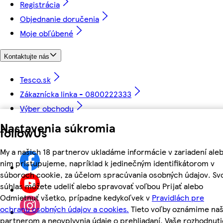
Registrácia
Objednanie doručenia
Moje obľúbené
Kontaktujte nás
Tesco.sk
Zákaznícka linka - 0800222333
Výber obchodu
Nastavenia súkromia
followUs
My a našich 18 partnerov ukladáme informácie v zariadení aleb
nim pristupujeme, napríklad k jedinečným identifikátorom v
súboroch cookie, za účelom spracúvania osobných údajov. Sv
súhlas môžete udeliť alebo spravovať voľbou Prijať alebo
Odmietnuť všetko, prípadne kedykoľvek v
Pravidlách pre
ochranu osobných údajov a cookies.
Tieto voľby oznámime na
partnerom a neovplyvnia údaje o prehliadaní. Vaše rozhodnuti