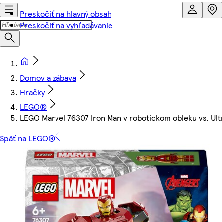
Preskočiť na hlavný obsah
Preskočiť na vyhľadávanie
Domov a zábava
Hračky
LEGO®
LEGO Marvel 76307 Iron Man v robotickom obleku vs. Ult
Späť na LEGO®