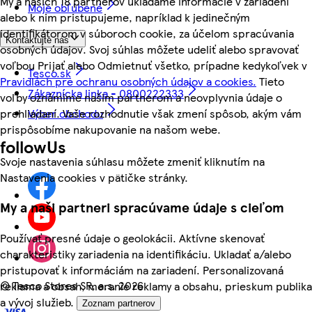
My a našich 18 partnerov ukladáme informácie v zariadení
Moje obľúbené
alebo k nim pristupujeme, napríklad k jedinečným
identifikátorom v súboroch cookie, za účelom spracúvania
Kontaktujte nás
osobných údajov. Svoj súhlas môžete udeliť alebo spravovať
voľbou Prijať alebo Odmietnuť všetko, prípadne kedykoľvek v
Tesco.sk
Pravidlách pre ochranu osobných údajov a cookies.
Tieto
Zákaznícka linka - 0800222333
voľby oznámime našim partnerom a neovplyvnia údaje o
Výber obchodu
prehliadaní. Vaše rozhodnutie však zmení spôsob, akým vám
prispôsobíme nakupovanie na našom webe.
followUs
Svoje nastavenia súhlasu môžete zmeniť kliknutím na
Nastavenia cookies v pätičke stránky.
My a naši partneri spracúvame údaje s cieľom
Používať presné údaje o geolokácii. Aktívne skenovať
charakteristiky zariadenia na identifikáciu. Ukladať a/alebo
pristupovať k informáciám na zariadení. Personalizovaná
©
Tesco Stores SR, a.s. 2026
reklama a obsah, meranie reklamy a obsahu, prieskum publika
a vývoj služieb.
Zoznam partnerov