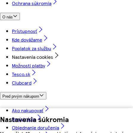
Ochrana súkromia
O nás
Prístupnosť
Kde dovážame
Poplatok za službu
Nastavenia cookies
Možnosti platby
Tesco.sk
Clubcard
Pred prvým nákupom
Ako nakupovať
Nastavenia súkromia
Registrácia
Objednanie doručenia