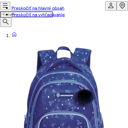
Preskočiť na hlavný obsah
Preskočiť na vyhľadávanie