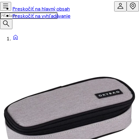
Preskočiť na hlavný obsah
Preskočiť na vyhľadávanie