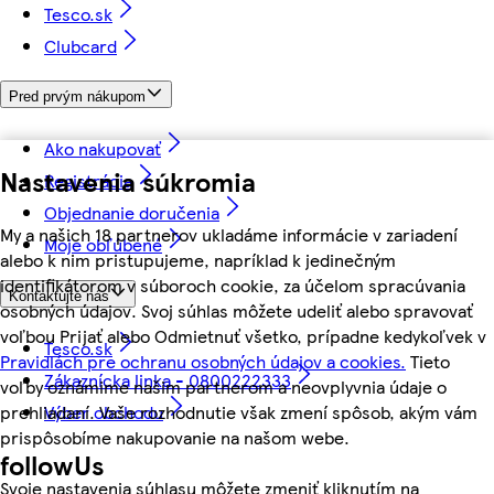
Tesco.sk
Clubcard
Pred prvým nákupom
Ako nakupovať
Nastavenia súkromia
Registrácia
Objednanie doručenia
My a našich 18 partnerov ukladáme informácie v zariadení
Moje obľúbené
alebo k nim pristupujeme, napríklad k jedinečným
identifikátorom v súboroch cookie, za účelom spracúvania
Kontaktujte nás
osobných údajov. Svoj súhlas môžete udeliť alebo spravovať
voľbou Prijať alebo Odmietnuť všetko, prípadne kedykoľvek v
Tesco.sk
Pravidlách pre ochranu osobných údajov a cookies.
Tieto
Zákaznícka linka - 0800222333
voľby oznámime našim partnerom a neovplyvnia údaje o
Výber obchodu
prehliadaní. Vaše rozhodnutie však zmení spôsob, akým vám
prispôsobíme nakupovanie na našom webe.
followUs
Svoje nastavenia súhlasu môžete zmeniť kliknutím na