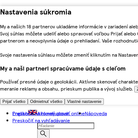
Nastavenia súkromia
My a našich 18 partnerov ukladáme informácie v zariadení ale
Svoj súhlas môžete udeliť alebo spravovať voľbou Prijať aleb
partnerom a neovplyvnia údaje o prehliadaní. Vaše rozhodnu
Svoje nastavenia súhlasu môžete zmeniť kliknutím na Nastaven
My a naši partneri spracúvame údaje s cieľom
Používať presné údaje o geolokácii. Aktívne skenovať charakter
meranie reklamy a obsahu, prieskum publika a vývoj služieb.
Prijať všetko
Odmietnuť všetko
Vlastné nastavenie
Preskočiť na hlavný obsah
English
Ako nakupovať online
Nápoveda
Preskočiť na vyhľadávanie