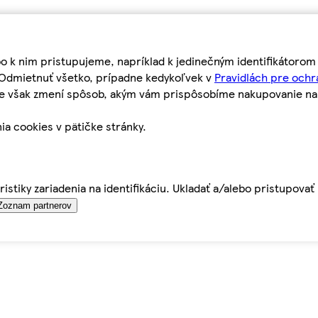
bo k nim pristupujeme, napríklad k jedinečným identifikátoro
o Odmietnuť všetko, prípadne kedykoľvek v
Pravidlách pre ochr
tie však zmení spôsob, akým vám prispôsobíme nakupovanie n
ia cookies v pätičke stránky.
istiky zariadenia na identifikáciu. Ukladať a/alebo pristupova
Zoznam partnerov