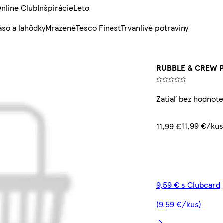
nline Club
Inšpirácie
Leto
so a lahôdky
Mrazené
Tesco Finest
Trvanlivé potraviny
RUBBLE & CREW P
Zatiaľ bez hodnote
11,99 €/kus
11,99 €
9,59 € s Clubcard
(9,59 €/kus)