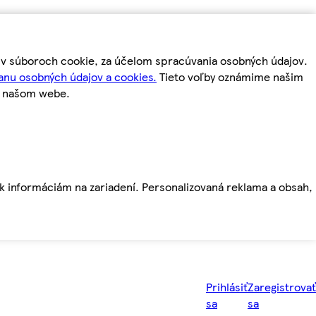
m v súboroch cookie, za účelom spracúvania osobných údajov.
anu osobných údajov a cookies.
Tieto voľby oznámime našim
a našom webe.
ť k informáciám na zariadení. Personalizovaná reklama a obsah,
Prihlásiť
Zaregistrovať
sa
sa