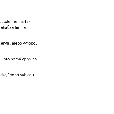
ustále menia, tak
iehať sa len na
servis, alebo výrobcu
. Toto nemá vplyv na
ádzajúceho súhlasu