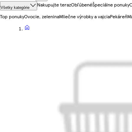
Nakupujte teraz
Obľúbené
Špeciálne ponuky
O
Všetky kategórie
Top ponuky
Ovocie, zelenina
Mliečne výrobky a vajcia
Pekáreň
Mä