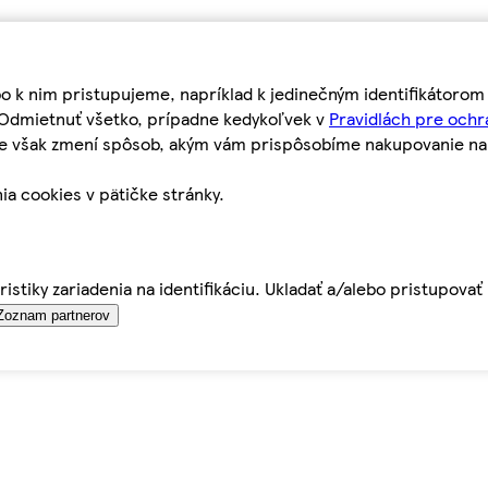
bo k nim pristupujeme, napríklad k jedinečným identifikátoro
o Odmietnuť všetko, prípadne kedykoľvek v
Pravidlách pre ochr
tie však zmení spôsob, akým vám prispôsobíme nakupovanie n
ia cookies v pätičke stránky.
istiky zariadenia na identifikáciu. Ukladať a/alebo pristupova
Zoznam partnerov