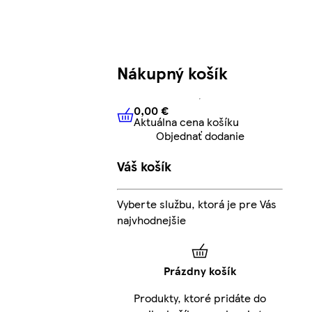
Nákupný košík
0,00 €
Aktuálna cena košíku
0,00 €
Aktuálna cena košíku
Objednať dodanie
Váš košík
Vyberte službu, ktorá je pre Vás
najvhodnejšie
Prázdny košík
Produkty, ktoré pridáte do