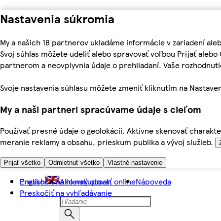
Nastavenia súkromia
My a našich 18 partnerov ukladáme informácie v zariadení ale
Svoj súhlas môžete udeliť alebo spravovať voľbou Prijať aleb
partnerom a neovplyvnia údaje o prehliadaní. Vaše rozhodnu
Svoje nastavenia súhlasu môžete zmeniť kliknutím na Nastaven
My a naši partneri spracúvame údaje s cieľom
Používať presné údaje o geolokácii. Aktívne skenovať charakter
meranie reklamy a obsahu, prieskum publika a vývoj služieb.
Prijať všetko
Odmietnuť všetko
Vlastné nastavenie
Preskočiť na hlavný obsah
English
Ako nakupovať online
Nápoveda
Preskočiť na vyhľadávanie