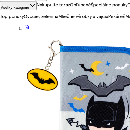
Nakupujte teraz
Obľúbené
Špeciálne ponuky
O
Všetky kategórie
Top ponuky
Ovocie, zelenina
Mliečne výrobky a vajcia
Pekáreň
Mä