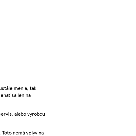
ustále menia, tak
iehať sa len na
servis, alebo výrobcu
. Toto nemá vplyv na