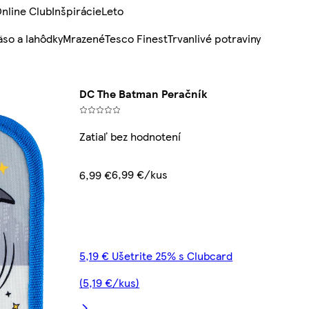
nline Club
Inšpirácie
Leto
so a lahôdky
Mrazené
Tesco Finest
Trvanlivé potraviny
DC The Batman Peračník
Zatiaľ bez hodnotení
6,99 €/kus
6,99 €
5,19 € Ušetrite 25% s Clubcard
(5,19 €/kus)