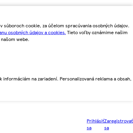
m v súboroch cookie, za účelom spracúvania osobných údajov.
anu osobných údajov a cookies.
Tieto voľby oznámime našim
a našom webe.
ť k informáciám na zariadení. Personalizovaná reklama a obsah,
Prihlásiť
Zaregistrovať
sa
sa