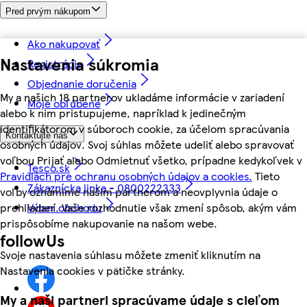
Pred prvým nákupom
Ako nakupovať
Nastavenia súkromia
Registrácia
Objednanie doručenia
My a našich 18 partnerov ukladáme informácie v zariadení
Moje obľúbené
alebo k nim pristupujeme, napríklad k jedinečným
identifikátorom v súboroch cookie, za účelom spracúvania
Kontaktujte nás
osobných údajov. Svoj súhlas môžete udeliť alebo spravovať
voľbou Prijať alebo Odmietnuť všetko, prípadne kedykoľvek v
Tesco.sk
Pravidlách pre ochranu osobných údajov a cookies.
Tieto
Zákaznícka linka - 0800222333
voľby oznámime našim partnerom a neovplyvnia údaje o
Výber obchodu
prehliadaní. Vaše rozhodnutie však zmení spôsob, akým vám
prispôsobíme nakupovanie na našom webe.
followUs
Svoje nastavenia súhlasu môžete zmeniť kliknutím na
Nastavenia cookies v pätičke stránky.
My a naši partneri spracúvame údaje s cieľom