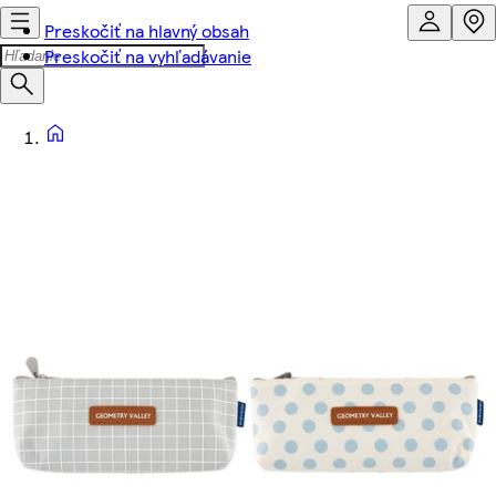
Preskočiť na hlavný obsah
Preskočiť na vyhľadávanie