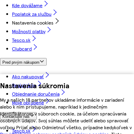
Kde dovážame
Poplatok za službu
Nastavenia cookies
Možnosti platby
Tesco.sk
Clubcard
Pred prvým nákupom
Ako nakupovať
Nastavenia súkromia
Registrácia
Objednanie doručenia
My a našich 18 partnerov ukladáme informácie v zariadení
Moje obľúbené
alebo k nim pristupujeme, napríklad k jedinečným
identifikátorom v súboroch cookie, za účelom spracúvania
Kontaktujte nás
osobných údajov. Svoj súhlas môžete udeliť alebo spravovať
voľbou Prijať alebo Odmietnuť všetko, prípadne kedykoľvek v
Tesco.sk