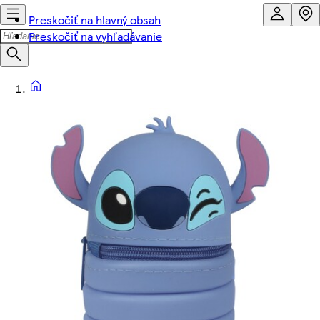
Preskočiť na hlavný obsah
Preskočiť na vyhľadávanie