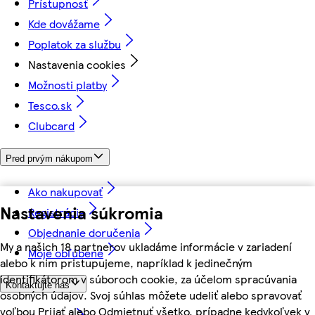
Prístupnosť
Kde dovážame
Poplatok za službu
Nastavenia cookies
Možnosti platby
Tesco.sk
Clubcard
Pred prvým nákupom
Ako nakupovať
Nastavenia súkromia
Registrácia
Objednanie doručenia
My a našich 18 partnerov ukladáme informácie v zariadení
Moje obľúbené
alebo k nim pristupujeme, napríklad k jedinečným
identifikátorom v súboroch cookie, za účelom spracúvania
Kontaktujte nás
osobných údajov. Svoj súhlas môžete udeliť alebo spravovať
voľbou Prijať alebo Odmietnuť všetko, prípadne kedykoľvek v