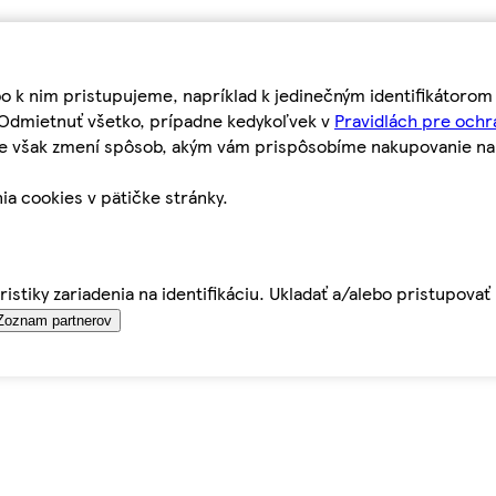
bo k nim pristupujeme, napríklad k jedinečným identifikátoro
o Odmietnuť všetko, prípadne kedykoľvek v
Pravidlách pre ochr
tie však zmení spôsob, akým vám prispôsobíme nakupovanie n
ia cookies v pätičke stránky.
istiky zariadenia na identifikáciu. Ukladať a/alebo pristupova
Zoznam partnerov