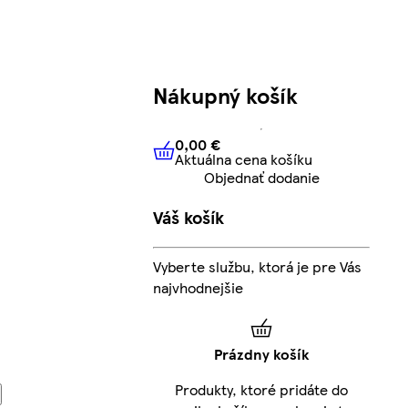
Nákupný košík
0,00 €
Aktuálna cena košíku
0,00 €
Aktuálna cena košíku
Objednať dodanie
Váš košík
Vyberte službu, ktorá je pre Vás
najvhodnejšie
Prázdny košík
Produkty, ktoré pridáte do