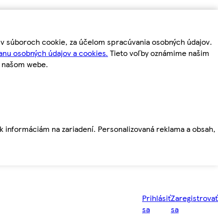
m v súboroch cookie, za účelom spracúvania osobných údajov.
anu osobných údajov a cookies.
Tieto voľby oznámime našim
a našom webe.
ť k informáciám na zariadení. Personalizovaná reklama a obsah,
Prihlásiť
Zaregistrovať
sa
sa