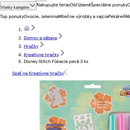
Nakupujte teraz
Obľúbené
Špeciálne ponuky
O
Všetky kategórie
Top ponuky
Ovocie, zelenina
Mliečne výrobky a vajcia
Pekáreň
Mä
Domov a zábava
Hračky
Kreatívne hračky
Disney Stitch Fúkacie perá 3 ks
Späť na Kreatívne hračky