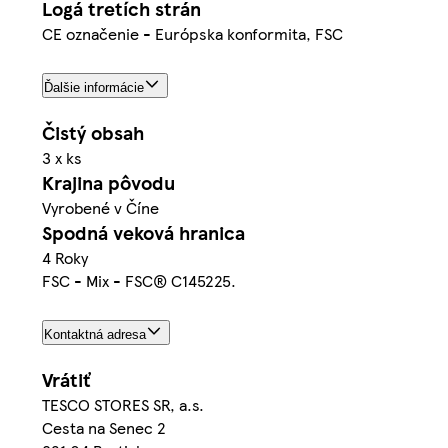
Logá tretích strán
CE označenie - Európska konformita, FSC
Ďalšie informácie
Čistý obsah
3 x ks
Krajina pôvodu
Vyrobené v Číne
Spodná veková hranica
4 Roky
FSC - Mix - FSC® C145225.
Kontaktná adresa
Vrátiť
TESCO STORES SR, a.s.
Cesta na Senec 2