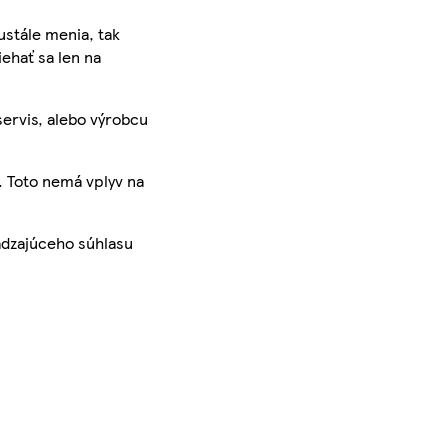
ustále menia, tak
iehať sa len na
servis, alebo výrobcu
. Toto nemá vplyv na
ádzajúceho súhlasu