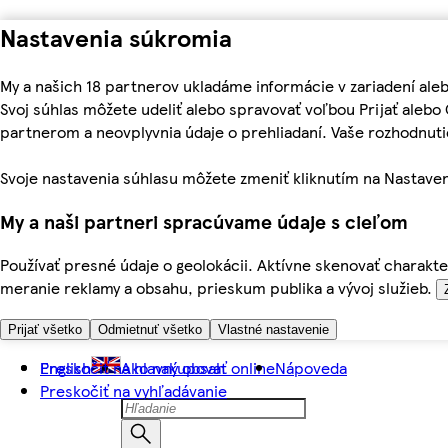
Nastavenia súkromia
My a našich 18 partnerov ukladáme informácie v zariadení ale
Svoj súhlas môžete udeliť alebo spravovať voľbou Prijať aleb
partnerom a neovplyvnia údaje o prehliadaní. Vaše rozhodnu
Svoje nastavenia súhlasu môžete zmeniť kliknutím na Nastaven
My a naši partneri spracúvame údaje s cieľom
Používať presné údaje o geolokácii. Aktívne skenovať charakter
meranie reklamy a obsahu, prieskum publika a vývoj služieb.
Prijať všetko
Odmietnuť všetko
Vlastné nastavenie
Preskočiť na hlavný obsah
English
Ako nakupovať online
Nápoveda
Preskočiť na vyhľadávanie