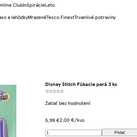
nline Club
Inšpirácie
Leto
so a lahôdky
Mrazené
Tesco Finest
Trvanlivé potraviny
Disney Stitch Fúkacie perá 3 ks
Zatiaľ bez hodnotení
2,00 €/kus
5,99 €
Pridať