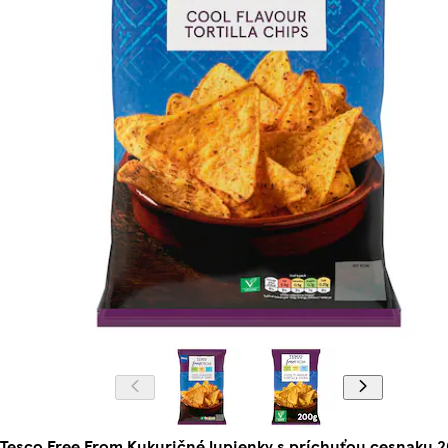
Tesco Free From Kukuričné lupienky s príchuťou cesnaku 2