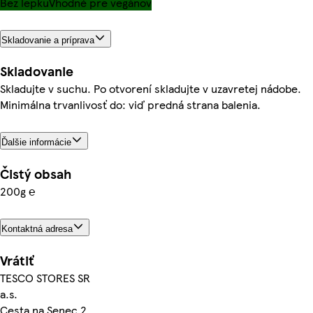
Bez lepku
Vhodné pre vegánov
Skladovanie a príprava
Skladovanie
Skladujte v suchu. Po otvorení skladujte v uzavretej nádobe.
Minimálna trvanlivosť do: viď predná strana balenia.
Ďalšie informácie
Čistý obsah
200g ℮
Kontaktná adresa
Vrátiť
TESCO STORES SR
a.s.
Cesta na Senec 2