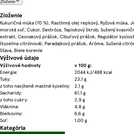
Zloženie
Zloženie
Kukuričná múka (70 %), Rastlinný olej repkový, Ryžová múka, J
morská soľ, Cukor, Dextróza, Tapiokový škrob, Sušený kvasnič
extrakt, Cesnakový prášok, Cibuľový prášok, Regulátor kyslost
(kyselina citrónová), Paradajkový prášok, Aróma, Sušená citr
šťava, Biele korenie
Výživové údaje
Výživové hodnoty
v 100 g:
Energia:
2044 kJ/488 kcal
Tuky:
23,1 g
z toho nasýtené mastné kyseliny:
2,1 g
Sacharidy:
61,1 g
z toho cukry:
2,9 g
Vláknina:
4,8 g
Bielkoviny:
6,6 g
Soľ:
1,00 g
Kategória