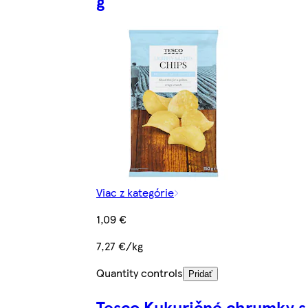
g
Viac z kategórie
1,09 €
7,27 €/kg
Quantity controls
Pridať
Tesco Kukuričné chrumky s