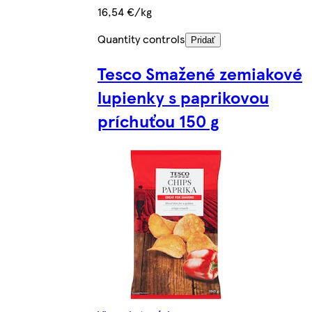
16,54 €/kg
Quantity controls
Pridať
Tesco Smažené zemiakové
lupienky s paprikovou
príchuťou 150 g