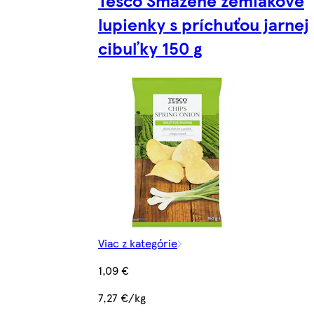
Tesco Smažené zemiakové
lupienky s príchuťou jarnej
cibuľky 150 g
Viac z kategórie
1,09 €
7,27 €/kg