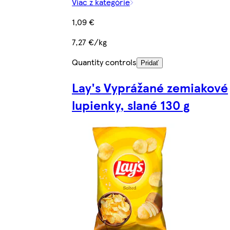
Viac z kategórie
1,09 €
7,27 €/kg
Quantity controls
Pridať
Lay's Vyprážané zemiakové
lupienky, slané 130 g