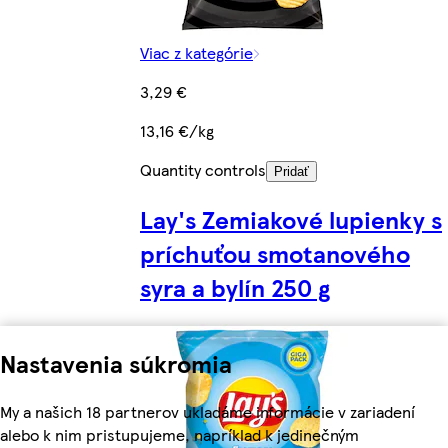
Viac z kategórie
3,29 €
13,16 €/kg
Quantity controls
Pridať
Lay's Zemiakové lupienky s
príchuťou smotanového
syra a bylín 250 g
Nastavenia súkromia
My a našich 18 partnerov ukladáme informácie v zariadení
alebo k nim pristupujeme, napríklad k jedinečným