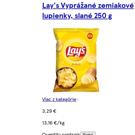
Lay's Vyprážané zemiakové
lupienky, slané 250 g
Viac z kategórie
3,29 €
13,16 €/kg
Quantity controls
Pridať