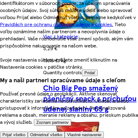
identifikátorom v súboroch cookie, za účelom spracúvania
osobných údajov. Svoj súhlas môžete udeliť alebo spravovať
voľbou Prijať alebo Odmietnuť všetko, prípadne kedykoľvek v
Pravidlách pre ochranu osobných údajov a cookies.
Tieto
voľby oznámime našim partnerom a neovplyvnia údaje o
Viac z kategórie
prehliadaní. Vaše rozhodnutie však zmení spôsob, akým vám
prispôsobíme nakupovanie na našom webe.
3,29 €
Svoje nastavenia súhlasu môžete zmeniť kliknutím na
13,16 €/kg
Nastavenia cookies v pätičke stránky.
Quantity controls
Pridať
My a naši partneri spracúvame údaje s cieľom
Chio Big Pep smažený
Používať presné údaje o geolokácii. Aktívne skenovať
pšeničný snack s príchuťou
charakteristiky zariadenia na identifikáciu. Ukladať a/alebo
údenej slaniny 65 g
pristupovať k informáciám na zariadení. Personalizovaná
reklama a obsah, meranie reklamy a obsahu, prieskum publika
a vývoj služieb.
Zoznam partnerov
Prijať všetko
Odmietnuť všetko
Vlastné nastavenie