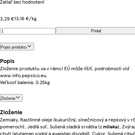
Zatiaľ bez hodnotení
13,16 €/kg
3,29 €
Pridať
Popis produktu
Popis
Zloženie produktu sa v rámci EÚ môže líšiť, podrobnosti viď
www.info.pepsico.eu.
Veľkosť balenia: 0.25kg
Zloženie
Zloženie
Zemiaky, Rastlinné oleje (kukuričný, slnečnicový a repkový v r
pomeroch), Jedlá soľ, Sušená sladká srvátka (z
mlieka
), Zvýr
chuti (glutaman sodný a guanylan disodný), Cukor, Sušená cibu