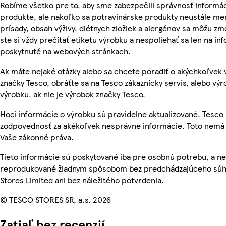
Robíme všetko pre to, aby sme zabezpečili správnosť informác
produkte, ale nakoľko sa potravinárske produkty neustále men
prísady, obsah výživy, diétnych zložiek a alergénov sa môžu zme
ste si vždy prečítať etiketu výrobku a nespoliehať sa len na in
poskytnuté na webových stránkach.
Ak máte nejaké otázky alebo sa chcete poradiť o akýchkoľvek
značky Tesco, obráťte sa na Tesco zákaznícky servis, alebo vý
výrobku, ak nie je výrobok značky Tesco.
Hoci informácie o výrobku sú pravidelne aktualizované, Tesc
zodpovednosť za akékoľvek nesprávne informácie. Toto nemá 
Vaše zákonné práva.
Tieto informácie sú poskytované iba pre osobnú potrebu, a n
reprodukované žiadnym spôsobom bez predchádzajúceho súh
Stores Limited ani bez náležitého potvrdenia.
© TESCO STORES SR, a.s. 2026
Zatiaľ bez recenzií