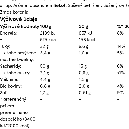
sirup, Aróma (obsahuje
mlieko
), Sušený petržlen, Sušený syr (
Zmes korenia
Výživové údaje
Výživové hodnoty
100 g
30 g
%* 30
Energia:
2189 kJ
657 kJ
8%
-
525 kcal
158 kcal
Tuky:
32 g
9,6 g
14%
- z toho nasýtené
3,4 g
1,0 g
5%
mastné kyseliny:
Sacharidy:
50 g
15 g
6%
- z toho cukry:
2,1 g
0,6 g
<1%
Vláknina:
4,4 g
1,3 g
Bielkoviny:
6,8 g
2,0 g
4%
Soľ:
1,7 g
0,51 g
9%
*Referenčný
-
-
-
príjem
priemerného
dospelého (8400
kJ/2000 kcal)