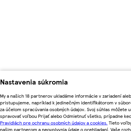
Nastavenia súkromia
My a našich 18 partnerov ukladáme informácie v zariadení ale
pristupujeme, napríklad k jedinečným identifikátorom v súbor
za účelom spracúvania osobných údajov. Svoj súhlas môžete ud
spravovať voľbou Prijať alebo Odmietnuť všetko, prípadne ke
Pravidlách pre ochranu osobných údajov a cookies.
Tieto voľ
našim partnerom a neovplyvnia údaje o prehliadaní. Vaše roz