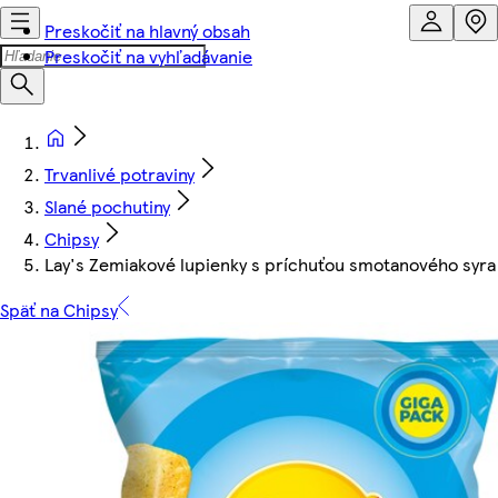
Preskočiť na hlavný obsah
Preskočiť na vyhľadávanie
Trvanlivé potraviny
Slané pochutiny
Chipsy
Lay's Zemiakové lupienky s príchuťou smotanového syra 
Späť na Chipsy