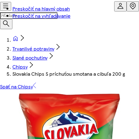
Preskočiť na hlavný obsah
Preskočiť na vyhľadávanie
Trvanlivé potraviny
Slané pochutiny
Chipsy
Slovakia Chips S príchuťou smotana a cibuľa 200 g
Späť na Chipsy