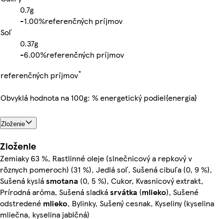
0.7g
-
1.00%
referenčných príjmov
Soľ
0.37g
-
6.00%
referenčných príjmov
*
referenčných príjmov
Obvyklá hodnota na 100g: % energetický podiel{energia}
Zloženie
Zloženie
Zemiaky 63 %, Rastlinné oleje (slnečnicový a repkový v
rôznych pomeroch) (31 %), Jedlá soľ, Sušená cibuľa (0, 9 %),
Sušená kyslá
smotana
(0, 5 %), Cukor, Kvasnicový extrakt,
Prírodná aróma, Sušená sladká
srvátka
(
mlieko
), Sušené
odstredené
mlieko
, Bylinky, Sušený cesnak, Kyseliny (kyselina
mliečna, kyselina jablčná)