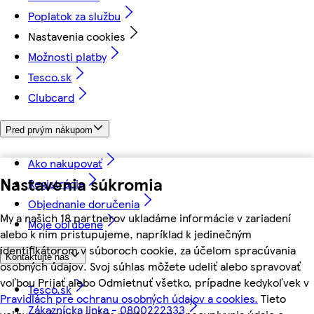
Poplatok za službu
Nastavenia cookies
Možnosti platby
Tesco.sk
Clubcard
Pred prvým nákupom
Ako nakupovať
Nastavenia súkromia
Registrácia
Objednanie doručenia
My a našich 18 partnerov ukladáme informácie v zariadení
Moje obľúbené
alebo k nim pristupujeme, napríklad k jedinečným
identifikátorom v súboroch cookie, za účelom spracúvania
Kontaktujte nás
osobných údajov. Svoj súhlas môžete udeliť alebo spravovať
voľbou Prijať alebo Odmietnuť všetko, prípadne kedykoľvek v
Tesco.sk
Pravidlách pre ochranu osobných údajov a cookies.
Tieto
Zákaznícka linka - 0800222333