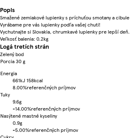
Popis
Smažené zemiakové lupienky s príchuťou smotany a cibule
Vyrábame pre vás lupienky podľa vašej chuti!
Vychutnajte si Slovakia, chrumkavé lupienky pre lepší deň.
Veľkosť balenia: 0.2kg
Logá tretích strán
Zelený bod
Porcia 30 g
Energia
661kJ
158kcal
8.00%
referenčných príjmov
Tuky
9.6g
-
14.00%
referenčných príjmov
Nasýtené mastné kyseliny
0.9g
-
5.00%
referenčných príjmov
Cukry