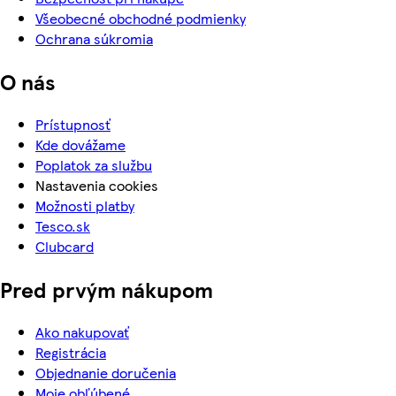
Všeobecné obchodné podmienky
Ochrana súkromia
O nás
Prístupnosť
Kde dovážame
Poplatok za službu
Nastavenia cookies
Možnosti platby
Tesco.sk
Clubcard
Pred prvým nákupom
Ako nakupovať
Registrácia
Objednanie doručenia
Moje obľúbené