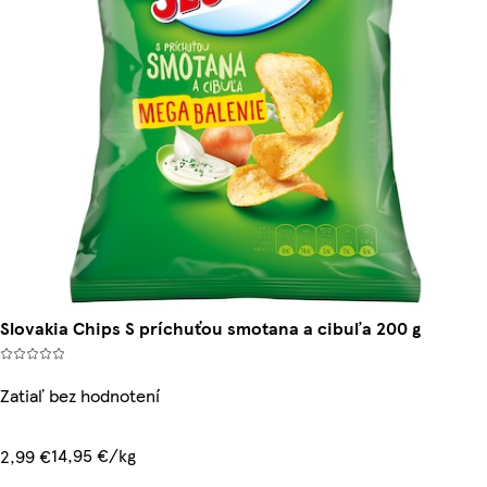
Slovakia Chips S príchuťou smotana a cibuľa 200 g
Zatiaľ bez hodnotení
14,95 €/kg
2,99 €