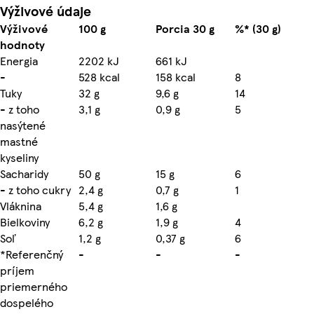
Výživové údaje
Výživové
100 g
Porcia 30 g
%* (30 g)
hodnoty
Energia
2202 kJ
661 kJ
-
528 kcal
158 kcal
8
Tuky
32 g
9,6 g
14
- z toho
3,1 g
0,9 g
5
nasýtené
mastné
kyseliny
Sacharidy
50 g
15 g
6
- z toho cukry
2,4 g
0,7 g
1
Vláknina
5,4 g
1,6 g
Bielkoviny
6,2 g
1,9 g
4
Soľ
1,2 g
0,37 g
6
*Referenčný
-
-
-
príjem
priemerného
dospelého