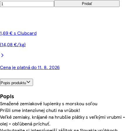
Pridať
1,69 € s Clubcard
(14,08 €/kg)
Cena je platná do 11. 8. 2026
Popis produktu
Popis
Smažené zemiakové lupienky s morskou soľou
Prišli sme intenzívnej chuti na vrúbok!
Veľké zemiaky, krájané na hrubšie plátky s veľkými vrubmi -
olej - obľúbená príchuť.
Vychutnajte si intenzívnejší zážitok na Slovakia vrúbkoch.