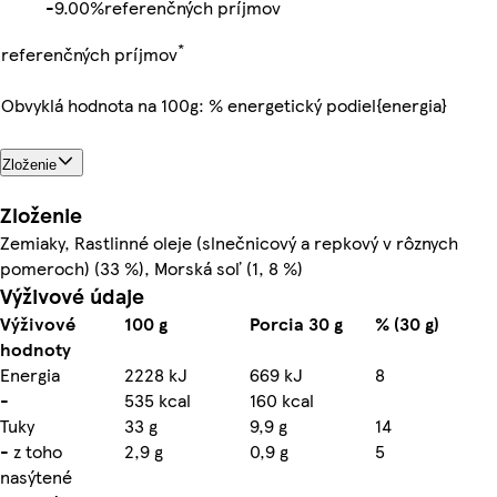
-
9.00%
referenčných príjmov
*
referenčných príjmov
Obvyklá hodnota na 100g: % energetický podiel{energia}
Zloženie
Zloženie
Zemiaky, Rastlinné oleje (slnečnicový a repkový v rôznych
pomeroch) (33 %), Morská soľ (1, 8 %)
Výživové údaje
Výživové
100 g
Porcia 30 g
% (30 g)
hodnoty
Energia
2228 kJ
669 kJ
8
-
535 kcal
160 kcal
Tuky
33 g
9,9 g
14
- z toho
2,9 g
0,9 g
5
nasýtené