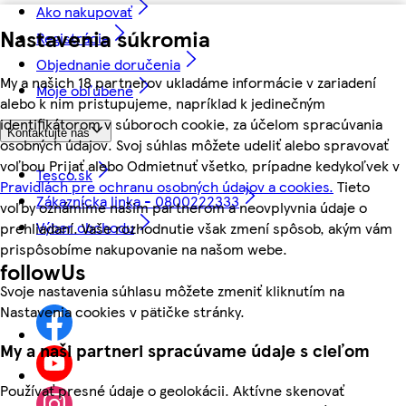
Ako nakupovať
Nastavenia súkromia
Registrácia
Objednanie doručenia
My a našich 18 partnerov ukladáme informácie v zariadení
Moje obľúbené
alebo k nim pristupujeme, napríklad k jedinečným
identifikátorom v súboroch cookie, za účelom spracúvania
Kontaktujte nás
osobných údajov. Svoj súhlas môžete udeliť alebo spravovať
voľbou Prijať alebo Odmietnuť všetko, prípadne kedykoľvek v
Tesco.sk
Pravidlách pre ochranu osobných údajov a cookies.
Tieto
Zákaznícka linka - 0800222333
voľby oznámime našim partnerom a neovplyvnia údaje o
Výber obchodu
prehliadaní. Vaše rozhodnutie však zmení spôsob, akým vám
prispôsobíme nakupovanie na našom webe.
followUs
Svoje nastavenia súhlasu môžete zmeniť kliknutím na
Nastavenia cookies v pätičke stránky.
My a naši partneri spracúvame údaje s cieľom
Používať presné údaje o geolokácii. Aktívne skenovať