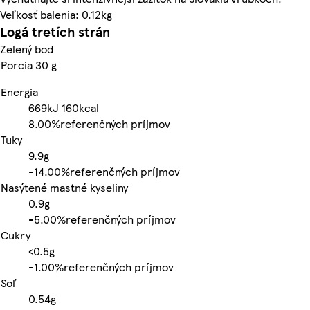
Veľkosť balenia: 0.12kg
Logá tretích strán
Zelený bod
Porcia 30 g
Energia
669kJ
160kcal
8.00%
referenčných príjmov
Tuky
9.9g
-
14.00%
referenčných príjmov
Nasýtené mastné kyseliny
0.9g
-
5.00%
referenčných príjmov
Cukry
<0.5g
-
1.00%
referenčných príjmov
Soľ
0.54g