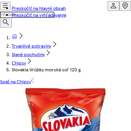
Preskočiť na hlavný obsah
Preskočiť na vyhľadávanie
Trvanlivé potraviny
Slané pochutiny
Chipsy
Slovakia Vrúbky morská soľ 120 g
Späť na Chipsy