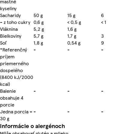
mastné
kyseliny
Sacharidy
50 g
15 g
6
- z toho cukry
0,6 g
< 0,5 g
< 1
Vláknina
5,2 g
1,6 g
Bielkoviny
5,7 g
1,7 g
3
Soľ
1,8 g
0,54 g
9
*Referenčný
-
-
-
príjem
priemerného
dospelého
(8400 kJ/2000
kcal)
Balenie
-
-
-
obsahuje 4
porcie
Jedna porcia =
-
-
-
30 g
Informácie o alergénoch
Môže obsahovať glutén a mlieko.