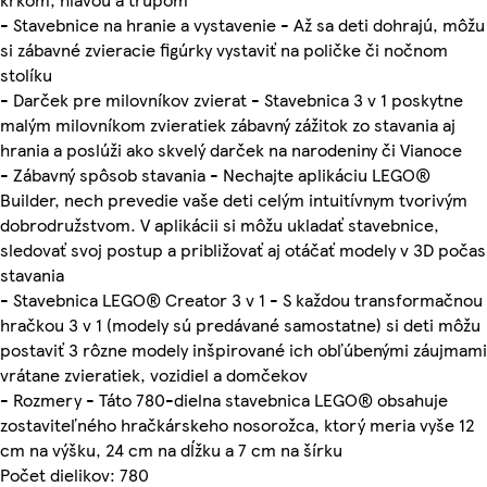
- Stavebnice na hranie a vystavenie - Až sa deti dohrajú, môžu
si zábavné zvieracie figúrky vystaviť na poličke či nočnom
stolíku
- Darček pre milovníkov zvierat - Stavebnica 3 v 1 poskytne
malým milovníkom zvieratiek zábavný zážitok zo stavania aj
hrania a poslúži ako skvelý darček na narodeniny či Vianoce
- Zábavný spôsob stavania - Nechajte aplikáciu LEGO®
Builder, nech prevedie vaše deti celým intuitívnym tvorivým
dobrodružstvom. V aplikácii si môžu ukladať stavebnice,
sledovať svoj postup a približovať aj otáčať modely v 3D počas
stavania
- Stavebnica LEGO® Creator 3 v 1 - S každou transformačnou
hračkou 3 v 1 (modely sú predávané samostatne) si deti môžu
postaviť 3 rôzne modely inšpirované ich obľúbenými záujmami
vrátane zvieratiek, vozidiel a domčekov
- Rozmery - Táto 780-dielna stavebnica LEGO® obsahuje
zostaviteľného hračkárskeho nosorožca, ktorý meria vyše 12
cm na výšku, 24 cm na dĺžku a 7 cm na šírku
Počet dielikov: 780