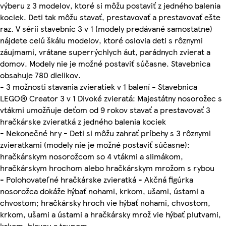
výberu z 3 modelov, ktoré si môžu postaviť z jedného balenia
kociek. Deti tak môžu stavať, prestavovať a prestavovať ešte
raz. V sérii stavebníc 3 v 1 (modely predávané samostatne)
nájdete celú škálu modelov, ktoré oslovia deti s rôznymi
záujmami, vrátane superrýchlych áut, parádnych zvierat a
domov. Modely nie je možné postaviť súčasne. Stavebnica
obsahuje 780 dielikov.
- 3 možnosti stavania zvieratiek v 1 balení - Stavebnica
LEGO® Creator 3 v 1 Divoké zvieratá: Majestátny nosorožec s
vtákmi umožňuje deťom od 9 rokov stavať a prestavovať 3
hračkárske zvieratká z jedného balenia kociek
- Nekonečné hry - Deti si môžu zahrať príbehy s 3 rôznymi
zvieratkami (modely nie je možné postaviť súčasne):
hračkárskym nosorožcom so 4 vtákmi a slimákom,
hračkárskym hrochom alebo hračkárskym mrožom s rybou
- Polohovateľné hračkárske zvieratká - Akčná figúrka
nosorožca dokáže hýbať nohami, krkom, ušami, ústami a
chvostom; hračkársky hroch vie hýbať nohami, chvostom,
krkom, ušami a ústami a hračkársky mrož vie hýbať plutvami,
krkom, hlavou a trupom