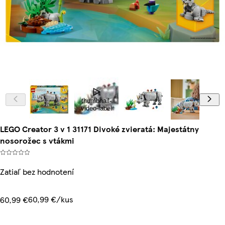
thumbnail-
video-label
LEGO Creator 3 v 1 31171 Divoké zvieratá: Majestátny
nosorožec s vtákmi
Zatiaľ bez hodnotení
60,99 €/kus
60,99 €