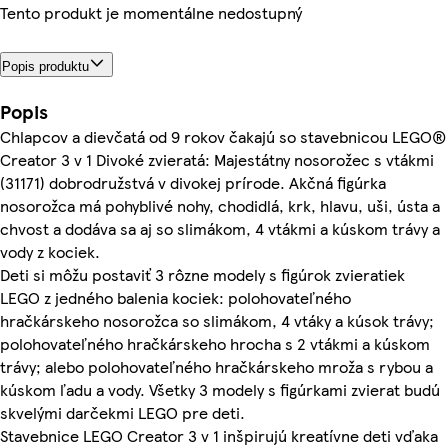
Tento produkt je momentálne nedostupný
Popis produktu
Popis
Chlapcov a dievčatá od 9 rokov čakajú so stavebnicou LEGO®
Creator 3 v 1 Divoké zvieratá: Majestátny nosorožec s vtákmi
(31171) dobrodružstvá v divokej prírode. Akčná figúrka
nosorožca má pohyblivé nohy, chodidlá, krk, hlavu, uši, ústa a
chvost a dodáva sa aj so slimákom, 4 vtákmi a kúskom trávy a
vody z kociek.
Deti si môžu postaviť 3 rôzne modely s figúrok zvieratiek
LEGO z jedného balenia kociek: polohovateľného
hračkárskeho nosorožca so slimákom, 4 vtáky a kúsok trávy;
polohovateľného hračkárskeho hrocha s 2 vtákmi a kúskom
trávy; alebo polohovateľného hračkárskeho mroža s rybou a
kúskom ľadu a vody. Všetky 3 modely s figúrkami zvierat budú
skvelými darčekmi LEGO pre deti.
Stavebnice LEGO Creator 3 v 1 inšpirujú kreatívne deti vďaka