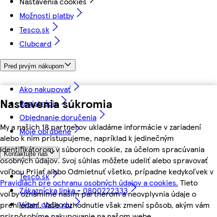
Nastavenia cookies
Možnosti platby
Tesco.sk
Clubcard
Pred prvým nákupom
Ako nakupovať
Nastavenia súkromia
Registrácia
Objednanie doručenia
My a našich 18 partnerov ukladáme informácie v zariadení
Moje obľúbené
alebo k nim pristupujeme, napríklad k jedinečným
identifikátorom v súboroch cookie, za účelom spracúvania
Kontaktujte nás
osobných údajov. Svoj súhlas môžete udeliť alebo spravovať
voľbou Prijať alebo Odmietnuť všetko, prípadne kedykoľvek v
Tesco.sk
Pravidlách pre ochranu osobných údajov a cookies.
Tieto
Zákaznícka linka - 0800222333
voľby oznámime našim partnerom a neovplyvnia údaje o
Výber obchodu
prehliadaní. Vaše rozhodnutie však zmení spôsob, akým vám
prispôsobíme nakupovanie na našom webe.