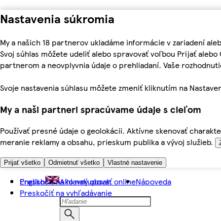
Nastavenia súkromia
My a našich 18 partnerov ukladáme informácie v zariadení ale
Svoj súhlas môžete udeliť alebo spravovať voľbou Prijať aleb
partnerom a neovplyvnia údaje o prehliadaní. Vaše rozhodnu
Svoje nastavenia súhlasu môžete zmeniť kliknutím na Nastaven
My a naši partneri spracúvame údaje s cieľom
Používať presné údaje o geolokácii. Aktívne skenovať charakter
meranie reklamy a obsahu, prieskum publika a vývoj služieb.
Prijať všetko
Odmietnuť všetko
Vlastné nastavenie
Preskočiť na hlavný obsah
English
Ako nakupovať online
Nápoveda
Preskočiť na vyhľadávanie