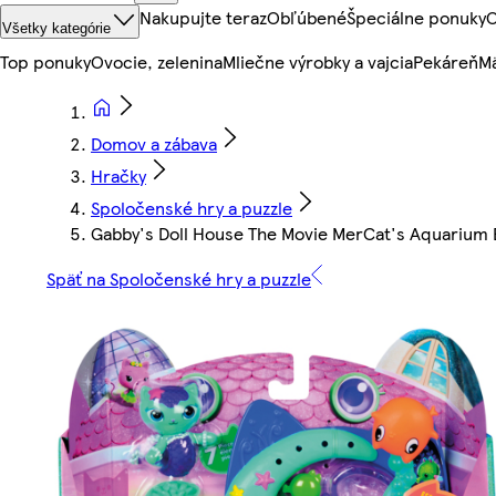
Nakupujte teraz
Obľúbené
Špeciálne ponuky
O
Všetky kategórie
Top ponuky
Ovocie, zelenina
Mliečne výrobky a vajcia
Pekáreň
Mä
Domov a zábava
Hračky
Spoločenské hry a puzzle
Gabby's Doll House The Movie MerCat's Aquarium 
Späť na Spoločenské hry a puzzle