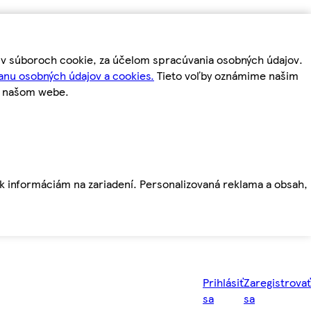
m v súboroch cookie, za účelom spracúvania osobných údajov.
anu osobných údajov a cookies.
Tieto voľby oznámime našim
a našom webe.
ť k informáciám na zariadení. Personalizovaná reklama a obsah,
Prihlásiť
Zaregistrovať
sa
sa