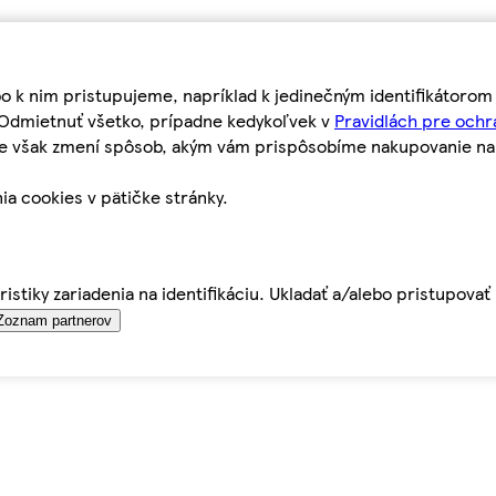
bo k nim pristupujeme, napríklad k jedinečným identifikátoro
o Odmietnuť všetko, prípadne kedykoľvek v
Pravidlách pre ochr
tie však zmení spôsob, akým vám prispôsobíme nakupovanie n
ia cookies v pätičke stránky.
istiky zariadenia na identifikáciu. Ukladať a/alebo pristupova
Zoznam partnerov