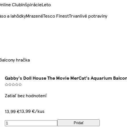
nline Club
Inšpirácie
Leto
so a lahôdky
Mrazené
Tesco Finest
Trvanlivé potraviny
Balcony hračka
Gabby's Doll House The Movie MerCat's Aquarium Balco
Zatiaľ bez hodnotení
13,99 €/kus
13,99 €
Pridať