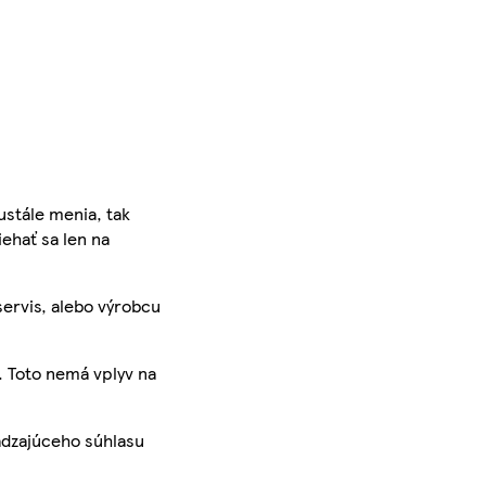
ustále menia, tak
iehať sa len na
servis, alebo výrobcu
. Toto nemá vplyv na
ádzajúceho súhlasu