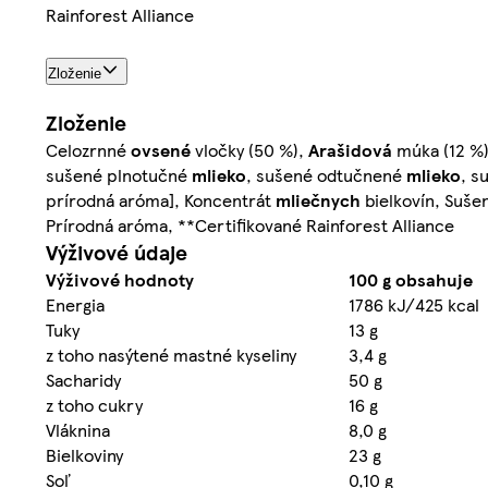
Rainforest Alliance
Zloženie
Zloženie
Celozrnné
ovsené
vločky (50 %),
Arašidová
múka (12 %)
sušené plnotučné
mlieko
, sušené odtučnené
mlieko
, s
prírodná aróma], Koncentrát
mliečnych
bielkovín, Suš
Prírodná aróma, **Certifikované Rainforest Alliance
Výživové údaje
Výživové hodnoty
100 g obsahuje
Energia
1786 kJ/425 kcal
Tuky
13 g
z toho nasýtené mastné kyseliny
3,4 g
Sacharidy
50 g
z toho cukry
16 g
Vláknina
8,0 g
Bielkoviny
23 g
Soľ
0,10 g