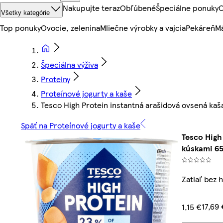
Nakupujte teraz
Obľúbené
Špeciálne ponuky
O
Všetky kategórie
Top ponuky
Ovocie, zelenina
Mliečne výrobky a vajcia
Pekáreň
Mä
Špeciálna výživa
Proteiny
Proteínové jogurty a kaše
Tesco High Protein instantná arašidová ovsená kaš
Späť na Proteínové jogurty a kaše
Tesco High
kúskami 65
Zatiaľ bez 
17,69
1,15 €