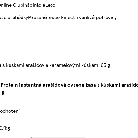
nline Club
Inšpirácie
Leto
so a lahôdky
Mrazené
Tesco Finest
Trvanlivé potraviny
a s kúskami arašidov a karamelovými kúskami 65 g
 Protein instantná arašidová ovsená kaša s kúskami araši
 g
hodnotení
 €/kg