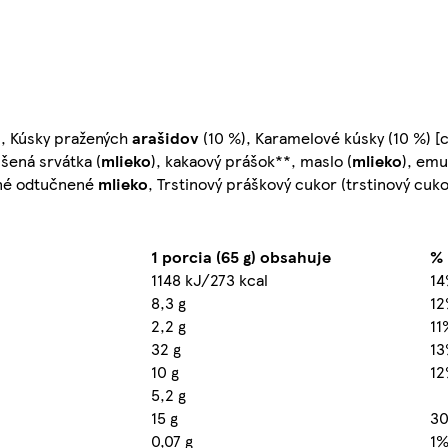
, Kúsky pražených
arašidov
(10 %), Karamelové kúsky (10 %) [
ušená srvátka (
mlieko
), kakaový prášok**, maslo (
mlieko
), emu
ené odtučnené
mlieko
, Trstinový práškový cukor (trstinový cuko
1 porcia (65 g) obsahuje
% 
1148 kJ/273 kcal
1
8,3 g
1
2,2 g
11
32 g
1
10 g
1
5,2 g
15 g
3
0,07 g
1