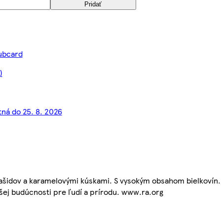
Pridať
lubcard
)
tná do 25. 8. 2026
rašidov a karamelovými kúskami. S vysokým obsahom bielkovín.
pšej budúcnosti pre ľudí a prírodu. www.ra.org