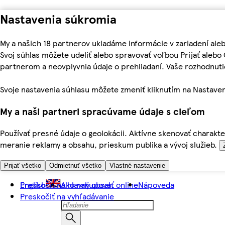
Nastavenia súkromia
My a našich 18 partnerov ukladáme informácie v zariadení ale
Svoj súhlas môžete udeliť alebo spravovať voľbou Prijať aleb
partnerom a neovplyvnia údaje o prehliadaní. Vaše rozhodnu
Svoje nastavenia súhlasu môžete zmeniť kliknutím na Nastaven
My a naši partneri spracúvame údaje s cieľom
Používať presné údaje o geolokácii. Aktívne skenovať charakter
meranie reklamy a obsahu, prieskum publika a vývoj služieb.
Prijať všetko
Odmietnuť všetko
Vlastné nastavenie
Preskočiť na hlavný obsah
English
Ako nakupovať online
Nápoveda
Preskočiť na vyhľadávanie