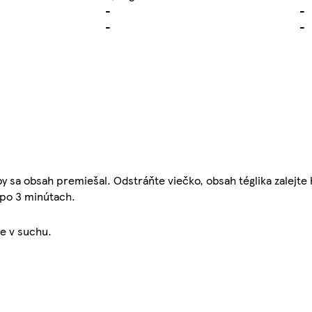
-
-
-
-
y sa obsah premiešal. Odstráňte viečko, obsah téglika zalejte
 po 3 minútach.
te v suchu.