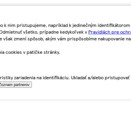
bo k nim pristupujeme, napríklad k jedinečným identifikátoro
o Odmietnuť všetko, prípadne kedykoľvek v
Pravidlách pre ochr
tie však zmení spôsob, akým vám prispôsobíme nakupovanie n
ia cookies v pätičke stránky.
istiky zariadenia na identifikáciu. Ukladať a/alebo pristupova
Zoznam partnerov