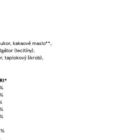
cukor, kakaové maslo**,
lgátor (lecitíny),
r, tapiokový škrob),
RI*
4%
2%
%
3%
2%
0%
%