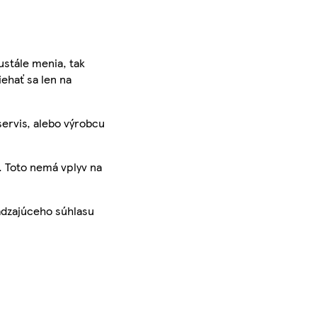
ustále menia, tak
iehať sa len na
servis, alebo výrobcu
. Toto nemá vplyv na
ádzajúceho súhlasu