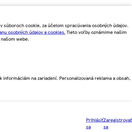
m v súboroch cookie, za účelom spracúvania osobných údajov.
anu osobných údajov a cookies.
Tieto voľby oznámime našim
a našom webe.
ť k informáciám na zariadení. Personalizovaná reklama a obsah,
Prihlásiť
Zaregistrovať
sa
sa