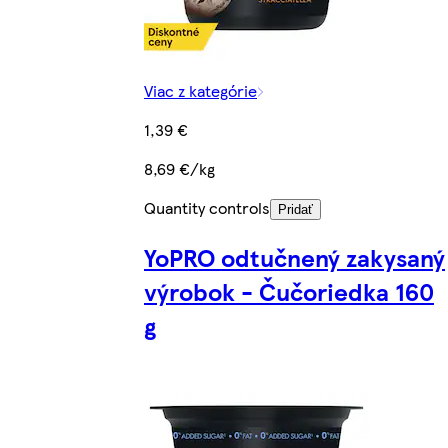
Viac z kategórie
1,39 €
8,69 €/kg
Quantity controls
Pridať
YoPRO odtučnený zakysaný
výrobok - Čučoriedka 160
g