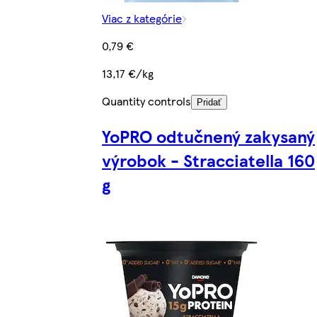
Viac z kategórie
0,79 €
13,17 €/kg
Quantity controls
Pridať
YoPRO odtučnený zakysaný
výrobok - Stracciatella 160
g