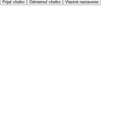
Prijať všetko
Odmietnuť všetko
Vlastné nastavenie
Potrebujete pomoc?
Cena doručenia
Bezpečnosť pri nákupe
Všeobecné obchodné podmienky
Ochrana súkromia
O nás
Prístupnosť
Kde dovážame
Poplatok za službu
Nastavenia cookies