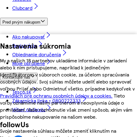
Clubcard
Pred prvým nákupom
Ako nakupovať
Nastavenia súkromia
Registrácia
Objednanie doručenia
My a našich 18 partnerov ukladáme informácie v zariadení
Moje obľúbené
alebo k nim pristupujeme, napríklad k jedinečným
identifikátorom v súboroch cookie, za účelom spracúvania
Kontaktujte nás
osobných údajov. Svoj súhlas môžete udeliť alebo spravovať
voľbou Prijať alebo Odmietnuť všetko, prípadne kedykoľvek v
Tesco.sk
Pravidlách pre ochranu osobných údajov a cookies.
Tieto
Zákaznícka linka - 0800222333
voľby oznámime našim partnerom a neovplyvnia údaje o
Výber obchodu
prehliadaní. Vaše rozhodnutie však zmení spôsob, akým vám
prispôsobíme nakupovanie na našom webe.
followUs
Svoje nastavenia súhlasu môžete zmeniť kliknutím na