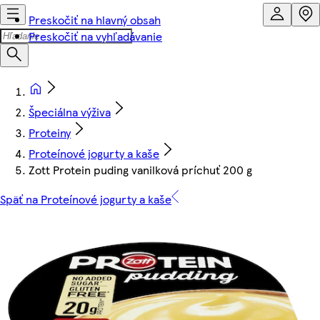
Preskočiť na hlavný obsah
Preskočiť na vyhľadávanie
Špeciálna výživa
Proteiny
Proteínové jogurty a kaše
Zott Protein puding vanilková príchuť 200 g
Späť na Proteínové jogurty a kaše