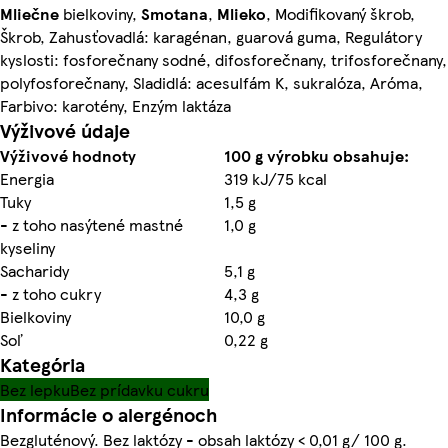
Mliečne
bielkoviny,
Smotana
,
Mlieko
, Modifikovaný škrob,
Škrob, Zahusťovadlá: karagénan, guarová guma, Regulátory
kyslosti: fosforečnany sodné, difosforečnany, trifosforečnany,
polyfosforečnany, Sladidlá: acesulfám K, sukralóza, Aróma,
Farbivo: karotény, Enzým laktáza
Výživové údaje
Výživové hodnoty
100 g výrobku obsahuje:
Energia
319 kJ/75 kcal
Tuky
1,5 g
- z toho nasýtené mastné
1,0 g
kyseliny
Sacharidy
5,1 g
- z toho cukry
4,3 g
Bielkoviny
10,0 g
Soľ
0,22 g
Kategória
Bez lepku
Bez prídavku cukru
Informácie o alergénoch
Bezgluténový. Bez laktózy - obsah laktózy < 0,01 g/ 100 g.