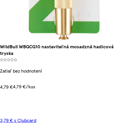
WildBull WBGCG10 nastaviteľná mosadzná hadicová
tryska
Zatiaľ bez hodnotení
4,79 €/kus
4,79 €
3,79 € s Clubcard