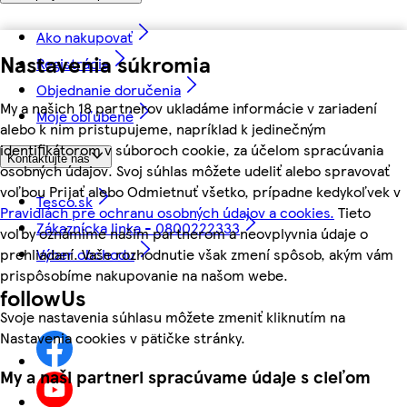
Ako nakupovať
Nastavenia súkromia
Registrácia
Objednanie doručenia
My a našich 18 partnerov ukladáme informácie v zariadení
Moje obľúbené
alebo k nim pristupujeme, napríklad k jedinečným
identifikátorom v súboroch cookie, za účelom spracúvania
Kontaktujte nás
osobných údajov. Svoj súhlas môžete udeliť alebo spravovať
voľbou Prijať alebo Odmietnuť všetko, prípadne kedykoľvek v
Tesco.sk
Pravidlách pre ochranu osobných údajov a cookies.
Tieto
Zákaznícka linka - 0800222333
voľby oznámime našim partnerom a neovplyvnia údaje o
Výber obchodu
prehliadaní. Vaše rozhodnutie však zmení spôsob, akým vám
prispôsobíme nakupovanie na našom webe.
followUs
Svoje nastavenia súhlasu môžete zmeniť kliknutím na
Nastavenia cookies v pätičke stránky.
My a naši partneri spracúvame údaje s cieľom