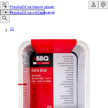
Preskočiť na hlavný obsah
Preskočiť na vyhľadávanie