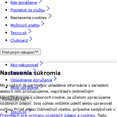
Kde dovážame
Poplatok za službu
Nastavenia cookies
Možnosti platby
Tesco.sk
Clubcard
Pred prvým nákupom
Ako nakupovať
Nastavenia súkromia
Registrácia
Objednanie doručenia
My a našich 18 partnerov ukladáme informácie v zariadení
Moje obľúbené
alebo k nim pristupujeme, napríklad k jedinečným
identifikátorom v súboroch cookie, za účelom spracúvania
Kontaktujte nás
osobných údajov. Svoj súhlas môžete udeliť alebo spravovať
voľbou Prijať alebo Odmietnuť všetko, prípadne kedykoľvek v
Tesco.sk
Pravidlách pre ochranu osobných údajov a cookies.
Tieto