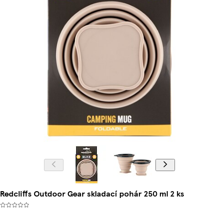
Redcliffs Outdoor Gear skladací pohár 250 ml 2 ks