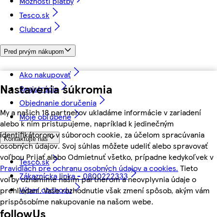
Možnosti platby
Tesco.sk
Clubcard
Pred prvým nákupom
Ako nakupovať
Nastavenia súkromia
Registrácia
Objednanie doručenia
My a našich 18 partnerov ukladáme informácie v zariadení
Moje obľúbené
alebo k nim pristupujeme, napríklad k jedinečným
identifikátorom v súboroch cookie, za účelom spracúvania
Kontaktujte nás
osobných údajov. Svoj súhlas môžete udeliť alebo spravovať
voľbou Prijať alebo Odmietnuť všetko, prípadne kedykoľvek v
Tesco.sk
Pravidlách pre ochranu osobných údajov a cookies.
Tieto
Zákaznícka linka - 0800222333
voľby oznámime našim partnerom a neovplyvnia údaje o
Výber obchodu
prehliadaní. Vaše rozhodnutie však zmení spôsob, akým vám
prispôsobíme nakupovanie na našom webe.
followUs