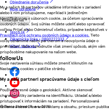
Objednanie doručenia
My a našich 18 partnerov ukladáme informácie v zariadení
Moje obľúbené
alebo k nim pristupujeme, napríklad k jedinečným
identifikátorom v súboroch cookie, za účelom spracúvania
Kontaktujte nás
osobných údajov. Svoj súhlas môžete udeliť alebo spravovať
voľbou Prijať alebo Odmietnuť všetko, prípadne kedykoľvek v
Tesco.sk
Pravidlách pre ochranu osobných údajov a cookies.
Tieto
Zákaznícka linka - 0800222333
voľby oznámime našim partnerom a neovplyvnia údaje o
Výber obchodu
prehliadaní. Vaše rozhodnutie však zmení spôsob, akým vám
prispôsobíme nakupovanie na našom webe.
followUs
Svoje nastavenia súhlasu môžete zmeniť kliknutím na
Nastavenia cookies v pätičke stránky.
My a naši partneri spracúvame údaje s cieľom
Používať presné údaje o geolokácii. Aktívne skenovať
charakteristiky zariadenia na identifikáciu. Ukladať a/alebo
pristupovať k informáciám na zariadení. Personalizovaná
©
Tesco Stores SR, a.s. 2026
reklama a obsah, meranie reklamy a obsahu, prieskum publika