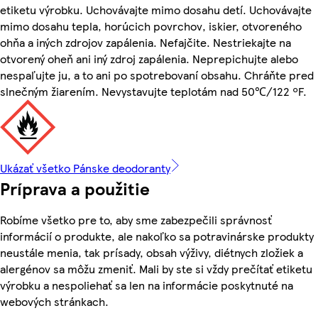
etiketu výrobku. Uchovávajte mimo dosahu detí. Uchovávajte
mimo dosahu tepla, horúcich povrchov, iskier, otvoreného
ohňa a iných zdrojov zapálenia. Nefajčite. Nestriekajte na
otvorený oheň ani iný zdroj zapálenia. Neprepichujte alebo
nespaľujte ju, a to ani po spotrebovaní obsahu. Chráňte pred
slnečným žiarením. Nevystavujte teplotám nad 50℃/122 ºF.
Ukázať všetko Pánske deodoranty
Príprava a použitie
Robíme všetko pre to, aby sme zabezpečili správnosť
informácií o produkte, ale nakoľko sa potravinárske produkty
neustále menia, tak prísady, obsah výživy, diétnych zložiek a
alergénov sa môžu zmeniť. Mali by ste si vždy prečítať etiketu
výrobku a nespoliehať sa len na informácie poskytnuté na
webových stránkach.