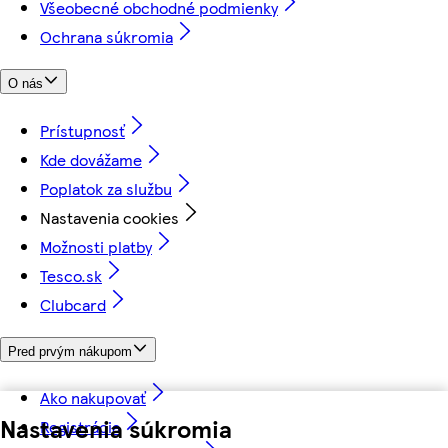
Všeobecné obchodné podmienky
Ochrana súkromia
O nás
Prístupnosť
Kde dovážame
Poplatok za službu
Nastavenia cookies
Možnosti platby
Tesco.sk
Clubcard
Pred prvým nákupom
Ako nakupovať
Nastavenia súkromia
Registrácia