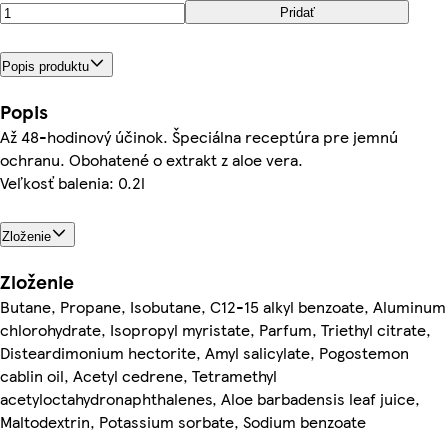
Pridať
Popis produktu
Popis
Až 48-hodinový účinok. Špeciálna receptúra pre jemnú
ochranu. Obohatené o extrakt z aloe vera.
Veľkosť balenia: 0.2l
Zloženie
Zloženie
Butane, Propane, Isobutane, C12-15 alkyl benzoate, Aluminum
chlorohydrate, Isopropyl myristate, Parfum, Triethyl citrate,
Disteardimonium hectorite, Amyl salicylate, Pogostemon
cablin oil, Acetyl cedrene, Tetramethyl
acetyloctahydronaphthalenes, Aloe barbadensis leaf juice,
Maltodextrin, Potassium sorbate, Sodium benzoate