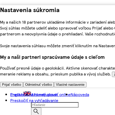
Nastavenia súkromia
My a našich 18 partnerov ukladáme informácie v zariadení ale
Svoj súhlas môžete udeliť alebo spravovať voľbou Prijať aleb
partnerom a neovplyvnia údaje o prehliadaní. Vaše rozhodnu
Svoje nastavenia súhlasu môžete zmeniť kliknutím na Nastaven
My a naši partneri spracúvame údaje s cieľom
Používať presné údaje o geolokácii. Aktívne skenovať charakter
meranie reklamy a obsahu, prieskum publika a vývoj služieb.
Prijať všetko
Odmietnuť všetko
Vlastné nastavenie
Preskočiť na hlavný obsah
English
Ako nakupovať online
Nápoveda
Preskočiť na vyhľadávanie