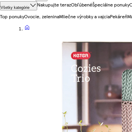
Nakupujte teraz
Obľúbené
Špeciálne ponuky
O
Všetky kategórie
Top ponuky
Ovocie, zelenina
Mliečne výrobky a vajcia
Pekáreň
Mä