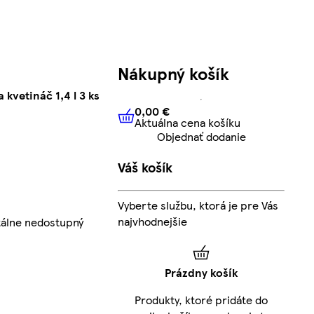
Nákupný košík
 kvetináč 1,4 l 3 ks
0,00 €
Aktuálna cena košíku
0,00 €
Aktuálna cena košíku
Objednať dodanie
Váš košík
Vyberte službu, ktorá je pre Vás
najvhodnejšie
álne nedostupný
Prázdny košík
Produkty, ktoré pridáte do