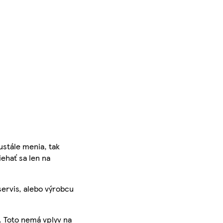
ustále menia, tak
iehať sa len na
servis, alebo výrobcu
. Toto nemá vplyv na