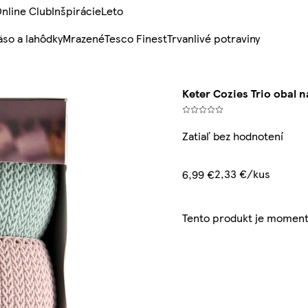
nline Club
Inšpirácie
Leto
so a lahôdky
Mrazené
Tesco Finest
Trvanlivé potraviny
Keter Cozies Trio obal na
Zatiaľ bez hodnotení
2,33 €/kus
6,99 €
Tento produkt je moment