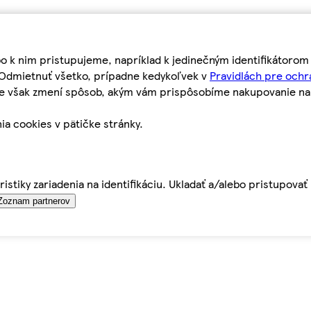
bo k nim pristupujeme, napríklad k jedinečným identifikátoro
o Odmietnuť všetko, prípadne kedykoľvek v
Pravidlách pre ochr
tie však zmení spôsob, akým vám prispôsobíme nakupovanie n
ia cookies v pätičke stránky.
istiky zariadenia na identifikáciu. Ukladať a/alebo pristupova
Zoznam partnerov