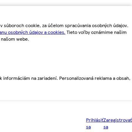
m v súboroch cookie, za účelom spracúvania osobných údajov.
anu osobných údajov a cookies.
Tieto voľby oznámime našim
a našom webe.
ť k informáciám na zariadení. Personalizovaná reklama a obsah,
Prihlásiť
Zaregistrovať
sa
sa