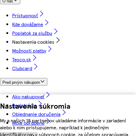
O nás
Prístupnosť
Kde dovážame
Poplatok za službu
Nastavenia cookies
Možnosti platby
Tesco.sk
Clubcard
Pred prvým nákupom
Ako nakupovať
Nastavenia súkromia
Registrácia
Objednanie doručenia
My a našich 18 partnerov ukladáme informácie v zariadení
Moje obľúbené
alebo k nim pristupujeme, napríklad k jedinečným
identifikátorom v súboroch cookie, za účelom spracúvania