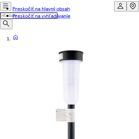
Preskočiť na hlavný obsah
Preskočiť na vyhľadávanie