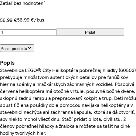
Zatiaľ bez hodnotení
56,99 €/kus
56,99 €
Pridať
Popis produktu
Popis
Stavebnica LEGO® City Helikoptéra pobrežnej hliadky (60503)
prekypuje množstvom autentických detailov pre fanúšikov
hier na scénky a hračkárskych záchranných vozidiel. Pôsobivá
červená helikoptéra má otočné vrtule, posuvné bočné dvere,
sklopnú zadnú rampu a prepracovaný kokpit a trup. Deti môžu
spustiť člena posádky dole pomocou navijaka helikoptéry a v
stavebnici nechýba ani záchranná kapsula, ktorá sa dá otvoriť,
aby niekto mohol vliezť dnu. Stačí pridať pilota, civilistu, 2
členov pobrežnej hliadky a žraloka a môžete sa tešiť na dlhé
hodiny tvorivých hier.