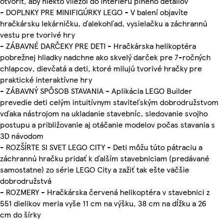
otvoriť, aby niekto vliezol do interiéru plného detailov
- DOPLNKY PRE MINIFIGÚRKY LEGO - V balení objavíte
hračkársku lekárničku, ďalekohľad, vysielačku a záchrannú
vestu pre tvorivé hry
- ZÁBAVNÉ DARČEKY PRE DETI - Hračkárska helikoptéra
pobrežnej hliadky nadchne ako skvelý darček pre 7-ročných
chlapcov, dievčatá a deti, ktoré milujú tvorivé hračky pre
praktické interaktívne hry
- ZÁBAVNÝ SPÔSOB STAVANIA - Aplikácia LEGO Builder
prevedie deti celým intuitívnym staviteľským dobrodružstvom
vďaka nástrojom na ukladanie stavebníc, sledovanie svojho
postupu a približovanie aj otáčanie modelov počas stavania s
3D návodom
- ROZŠÍRTE SI SVET LEGO CITY - Deti môžu túto pátraciu a
záchrannú hračku pridať k ďalším stavebniciam (predávané
samostatne) zo série LEGO City a zažiť tak ešte väčšie
dobrodružstvá
- ROZMERY - Hračkárska červená helikoptéra v stavebnici z
551 dielikov meria vyše 11 cm na výšku, 38 cm na dĺžku a 26
cm do šírky