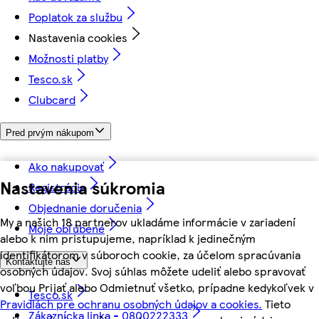
Poplatok za službu
Nastavenia cookies
Možnosti platby
Tesco.sk
Clubcard
Pred prvým nákupom
Ako nakupovať
Nastavenia súkromia
Registrácia
Objednanie doručenia
My a našich 18 partnerov ukladáme informácie v zariadení
Moje obľúbené
alebo k nim pristupujeme, napríklad k jedinečným
identifikátorom v súboroch cookie, za účelom spracúvania
Kontaktujte nás
osobných údajov. Svoj súhlas môžete udeliť alebo spravovať
voľbou Prijať alebo Odmietnuť všetko, prípadne kedykoľvek v
Tesco.sk
Pravidlách pre ochranu osobných údajov a cookies.
Tieto
Zákaznícka linka - 0800222333