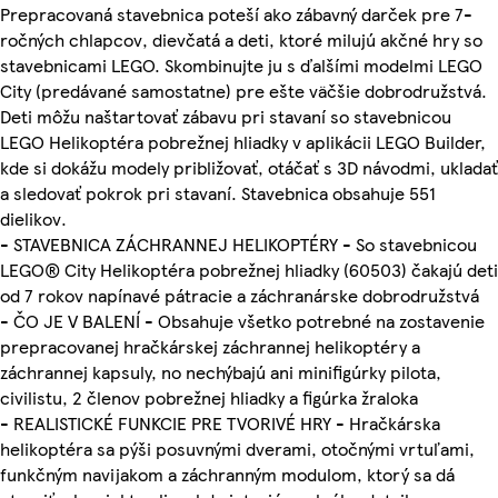
Prepracovaná stavebnica poteší ako zábavný darček pre 7-
ročných chlapcov, dievčatá a deti, ktoré milujú akčné hry so
stavebnicami LEGO. Skombinujte ju s ďalšími modelmi LEGO
City (predávané samostatne) pre ešte väčšie dobrodružstvá.
Deti môžu naštartovať zábavu pri stavaní so stavebnicou
LEGO Helikoptéra pobrežnej hliadky v aplikácii LEGO Builder,
kde si dokážu modely približovať, otáčať s 3D návodmi, ukladať
a sledovať pokrok pri stavaní. Stavebnica obsahuje 551
dielikov.
- STAVEBNICA ZÁCHRANNEJ HELIKOPTÉRY - So stavebnicou
LEGO® City Helikoptéra pobrežnej hliadky (60503) čakajú deti
od 7 rokov napínavé pátracie a záchranárske dobrodružstvá
- ČO JE V BALENÍ - Obsahuje všetko potrebné na zostavenie
prepracovanej hračkárskej záchrannej helikoptéry a
záchrannej kapsuly, no nechýbajú ani minifigúrky pilota,
civilistu, 2 členov pobrežnej hliadky a figúrka žraloka
- REALISTICKÉ FUNKCIE PRE TVORIVÉ HRY - Hračkárska
helikoptéra sa pýši posuvnými dverami, otočnými vrtuľami,
funkčným navijakom a záchranným modulom, ktorý sa dá