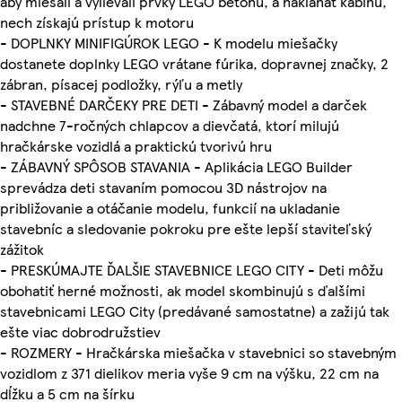
aby miešali a vylievali prvky LEGO betónu, a nakláňať kabínu,
nech získajú prístup k motoru
- DOPLNKY MINIFIGÚROK LEGO - K modelu miešačky
dostanete doplnky LEGO vrátane fúrika, dopravnej značky, 2
zábran, písacej podložky, rýľu a metly
- STAVEBNÉ DARČEKY PRE DETI - Zábavný model a darček
nadchne 7-ročných chlapcov a dievčatá, ktorí milujú
hračkárske vozidlá a praktickú tvorivú hru
- ZÁBAVNÝ SPÔSOB STAVANIA - Aplikácia LEGO Builder
sprevádza deti stavaním pomocou 3D nástrojov na
približovanie a otáčanie modelu, funkcií na ukladanie
stavebníc a sledovanie pokroku pre ešte lepší staviteľský
zážitok
- PRESKÚMAJTE ĎALŠIE STAVEBNICE LEGO CITY - Deti môžu
obohatiť herné možnosti, ak model skombinujú s ďalšími
stavebnicami LEGO City (predávané samostatne) a zažijú tak
ešte viac dobrodružstiev
- ROZMERY - Hračkárska miešačka v stavebnici so stavebným
vozidlom z 371 dielikov meria vyše 9 cm na výšku, 22 cm na
dĺžku a 5 cm na šírku