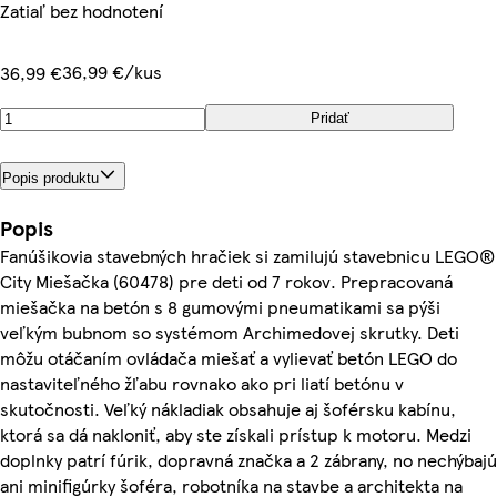
Zatiaľ bez hodnotení
36,99 €/kus
36,99 €
Pridať
Popis produktu
Popis
Fanúšikovia stavebných hračiek si zamilujú stavebnicu LEGO®
City Miešačka (60478) pre deti od 7 rokov. Prepracovaná
miešačka na betón s 8 gumovými pneumatikami sa pýši
veľkým bubnom so systémom Archimedovej skrutky. Deti
môžu otáčaním ovládača miešať a vylievať betón LEGO do
nastaviteľného žľabu rovnako ako pri liatí betónu v
skutočnosti. Veľký nákladiak obsahuje aj šoférsku kabínu,
ktorá sa dá nakloniť, aby ste získali prístup k motoru. Medzi
doplnky patrí fúrik, dopravná značka a 2 zábrany, no nechýbajú
ani minifigúrky šoféra, robotníka na stavbe a architekta na