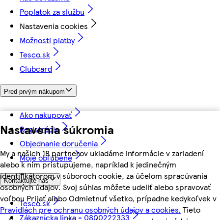
Poplatok za službu
Nastavenia cookies
Možnosti platby
Tesco.sk
Clubcard
Pred prvým nákupom
Ako nakupovať
Nastavenia súkromia
Registrácia
Objednanie doručenia
My a našich 18 partnerov ukladáme informácie v zariadení
Moje obľúbené
alebo k nim pristupujeme, napríklad k jedinečným
identifikátorom v súboroch cookie, za účelom spracúvania
Kontaktujte nás
osobných údajov. Svoj súhlas môžete udeliť alebo spravovať
voľbou Prijať alebo Odmietnuť všetko, prípadne kedykoľvek v
Tesco.sk
Pravidlách pre ochranu osobných údajov a cookies.
Tieto
Zákaznícka linka - 0800222333