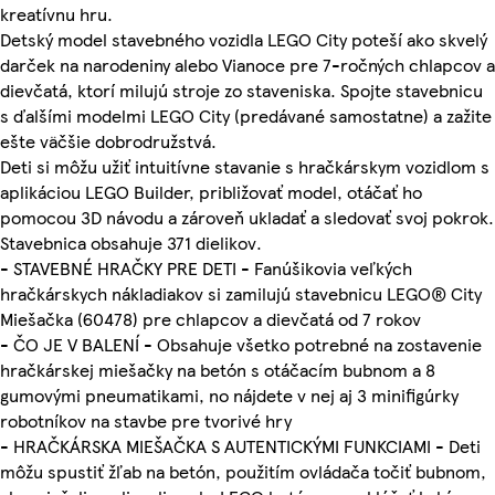
kreatívnu hru.
Detský model stavebného vozidla LEGO City poteší ako skvelý
darček na narodeniny alebo Vianoce pre 7-ročných chlapcov a
dievčatá, ktorí milujú stroje zo staveniska. Spojte stavebnicu
s ďalšími modelmi LEGO City (predávané samostatne) a zažite
ešte väčšie dobrodružstvá.
Deti si môžu užiť intuitívne stavanie s hračkárskym vozidlom s
aplikáciou LEGO Builder, približovať model, otáčať ho
pomocou 3D návodu a zároveň ukladať a sledovať svoj pokrok.
Stavebnica obsahuje 371 dielikov.
- STAVEBNÉ HRAČKY PRE DETI - Fanúšikovia veľkých
hračkárskych nákladiakov si zamilujú stavebnicu LEGO® City
Miešačka (60478) pre chlapcov a dievčatá od 7 rokov
- ČO JE V BALENÍ - Obsahuje všetko potrebné na zostavenie
hračkárskej miešačky na betón s otáčacím bubnom a 8
gumovými pneumatikami, no nájdete v nej aj 3 minifigúrky
robotníkov na stavbe pre tvorivé hry
- HRAČKÁRSKA MIEŠAČKA S AUTENTICKÝMI FUNKCIAMI - Deti
môžu spustiť žľab na betón, použitím ovládača točiť bubnom,