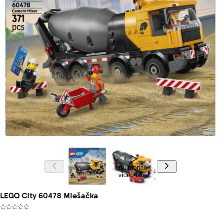
thumbnail-
video-label
LEGO City 60478 Miešačka