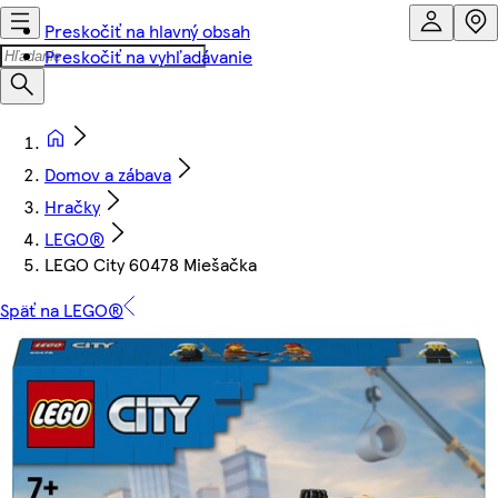
Preskočiť na hlavný obsah
Preskočiť na vyhľadávanie
Domov a zábava
Hračky
LEGO®
LEGO City 60478 Miešačka
Späť na LEGO®